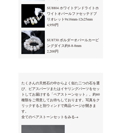
SU8804 ホワイトデンドライトホ
ワイトオパールファセッテドブ
リオレット9x16mm-12x25mm
4,950円
SU8730 ボルダーオパールカービ
ングダイス約8-8-8mm
2,200円
たくさんの天然石の中からよく似た二つの石を選
び、ピアスパーツまたはイヤリングパーツをセッ
トしてお届けする「ペアストーンセット」。約60
種類をご用意してお待ちしております。写真をク
リックすると別ウィンドで商品ページが開きま
す。
全てのペアストーンセットをみる→