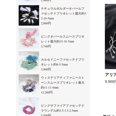
1,980円
ナチュラルボルダーオパールフ
ァセッテドブリオレット最大約3
2-10-5mm
2,860円
ピンクオパールスムースブリオ
レット最大約15-10-7mm
3,740円
カルセドニーファセッテドブリ
オレット約8-5-5mm
3,960円
アリ
ウィステリアティファニースト
9,900
ーンスムースブリオレット最大
約11-11-4mm
13,200円
ピンクサファイアファセッテド
ラウンデル約3.5-3.5-2.5mm
5,500円