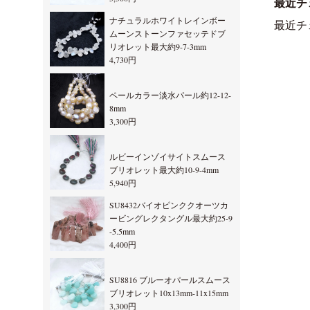
最近チ
ナチュラルホワイトレインボー
最近チ
ムーンストーンファセッテドブ
リオレット最大約9-7-3mm
4,730円
ペールカラー淡水パール約12-12-
8mm
3,300円
ルビーインゾイサイトスムース
ブリオレット最大約10-9-4mm
5,940円
SU8432バイオピンククオーツカ
ービングレクタングル最大約25-9
-5.5mm
4,400円
SU8816 ブルーオパールスムース
ブリオレット10x13mm-11x15mm
3,300円