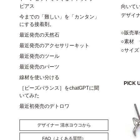
ピアス
向いて
デザイ
今までの「難しい」を「カンタン」
にする接着剤。
○販売単
最近発売の天然石
○素材
最近発売のアクセサリーキット
○サイズ
最近発売のツール
最近発売のパーツ
線材を使い分ける
PICK 
［ビーズバランス］をchatGPTに聞
いてみた
最近初発売のデトロワ
デザイナー 清水ヨウコから
FAQ（よくある質問）