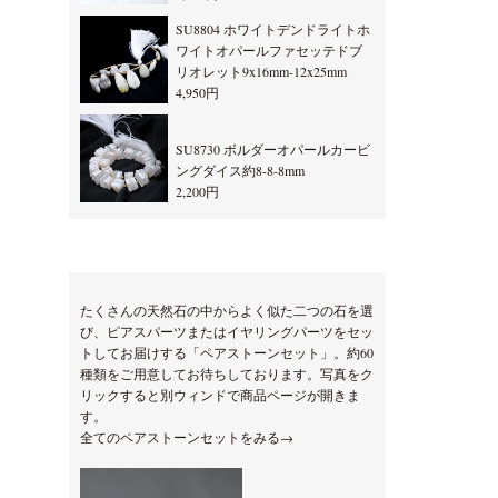
SU8804 ホワイトデンドライトホ
ワイトオパールファセッテドブ
リオレット9x16mm-12x25mm
4,950円
SU8730 ボルダーオパールカービ
ングダイス約8-8-8mm
2,200円
たくさんの天然石の中からよく似た二つの石を選
び、ピアスパーツまたはイヤリングパーツをセッ
トしてお届けする「ペアストーンセット」。約60
種類をご用意してお待ちしております。写真をク
リックすると別ウィンドで商品ページが開きま
す。
全てのペアストーンセットをみる→