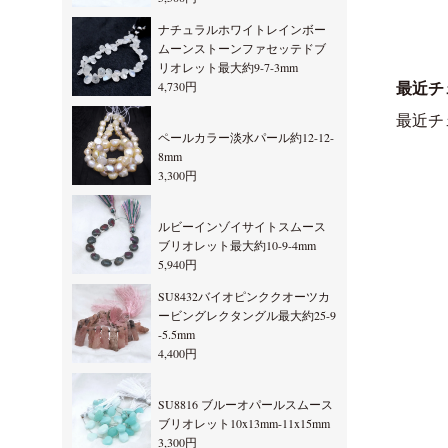
ナチュラルホワイトレインボー
ムーンストーンファセッテドブ
リオレット最大約9-7-3mm
4,730円
最近チ
最近チ
ペールカラー淡水パール約12-12-
8mm
3,300円
ルビーインゾイサイトスムース
ブリオレット最大約10-9-4mm
5,940円
SU8432バイオピンククオーツカ
ービングレクタングル最大約25-9
-5.5mm
4,400円
SU8816 ブルーオパールスムース
ブリオレット10x13mm-11x15mm
3,300円