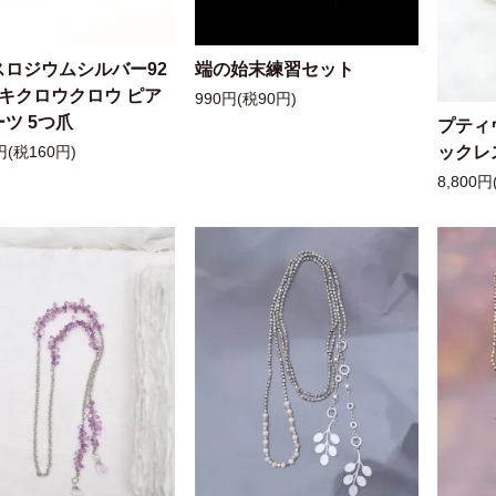
スロジウムシルバー92
端の始末練習セット
ッキクロウクロウ ピア
990円(税90円)
ツ 5つ爪
プティ
ックレ
円(税160円)
8,800円