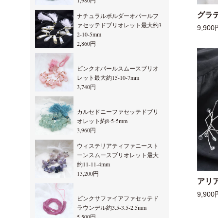
1,980円
グラ
ナチュラルボルダーオパールフ
ァセッテドブリオレット最大約3
9,900
2-10-5mm
2,860円
ピンクオパールスムースブリオ
レット最大約15-10-7mm
3,740円
カルセドニーファセッテドブリ
オレット約8-5-5mm
3,960円
ウィステリアティファニースト
ーンスムースブリオレット最大
約11-11-4mm
13,200円
アリ
9,900
ピンクサファイアファセッテド
ラウンデル約3.5-3.5-2.5mm
5,500円