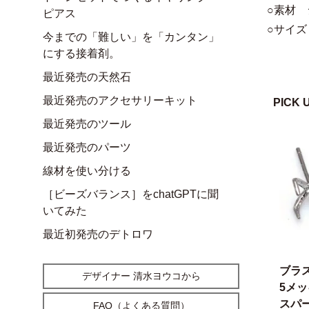
○素材 
ピアス
○サイズ
今までの「難しい」を「カンタン」
にする接着剤。
最近発売の天然石
最近発売のアクセサリーキット
PICK 
最近発売のツール
最近発売のパーツ
線材を使い分ける
［ビーズバランス］をchatGPTに聞
いてみた
最近初発売のデトロワ
ブラ
デザイナー 清水ヨウコから
5メ
スパー
FAQ（よくある質問）