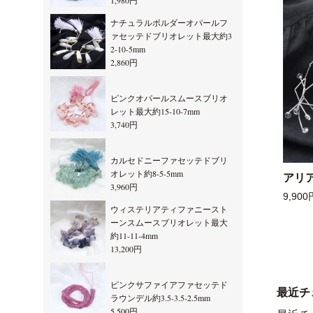
1,980円
ナチュラルボルダーオパールフ
ァセッテドブリオレット最大約3
2-10-5mm
2,860円
ピンクオパールスムースブリオ
レット最大約15-10-7mm
3,740円
カルセドニーファセッテドブリ
オレット約8-5-5mm
アリ
3,960円
9,900
ウィステリアティファニースト
ーンスムースブリオレット最大
約11-11-4mm
13,200円
ピンクサファイアファセッテド
最近チ
ラウンデル約3.5-3.5-2.5mm
5,500円