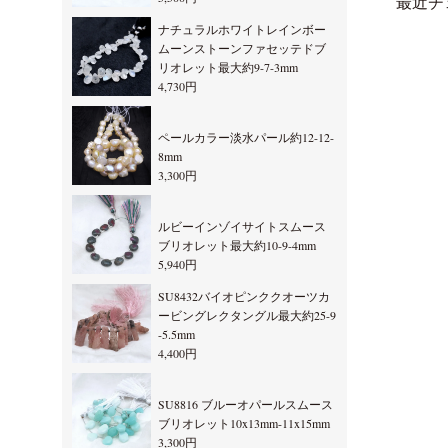
最近チ
ナチュラルホワイトレインボー
ムーンストーンファセッテドブ
リオレット最大約9-7-3mm
4,730円
ペールカラー淡水パール約12-12-
8mm
3,300円
ルビーインゾイサイトスムース
ブリオレット最大約10-9-4mm
5,940円
SU8432バイオピンククオーツカ
ービングレクタングル最大約25-9
-5.5mm
4,400円
SU8816 ブルーオパールスムース
ブリオレット10x13mm-11x15mm
3,300円