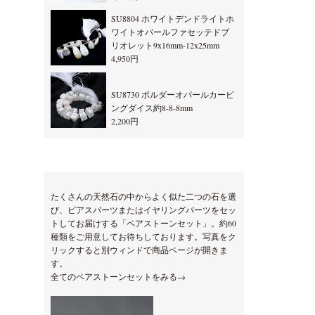
SU8804 ホワイトデンドライトホ
ワイトオパールファセッテドブ
リオレット9x16mm-12x25mm
4,950円
SU8730 ボルダーオパールカービ
ングダイス約8-8-8mm
2,200円
たくさんの天然石の中からよく似た二つの石を選
び、ピアスパーツまたはイヤリングパーツをセッ
トしてお届けする「ペアストーンセット」。約60
種類をご用意してお待ちしております。写真をク
リックすると別ウィンドで商品ページが開きま
す。
全てのペアストーンセットをみる→