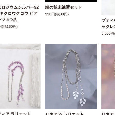
スロジウムシルバー92
端の始末練習セット
ッキクロウクロウ ピア
990円(税90円)
ツ 5つ爪
プティ
ックレ
円(税160円)
8,800円
ティア ラリエット
リネア W ラリエット
リネア