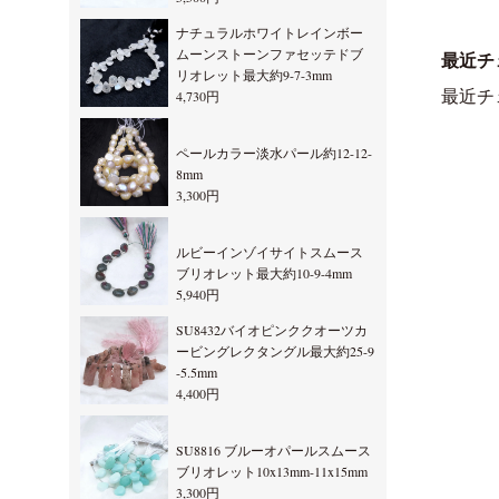
ナチュラルホワイトレインボー
ムーンストーンファセッテドブ
最近チ
リオレット最大約9-7-3mm
最近チ
4,730円
ペールカラー淡水パール約12-12-
8mm
3,300円
ルビーインゾイサイトスムース
ブリオレット最大約10-9-4mm
5,940円
SU8432バイオピンククオーツカ
ービングレクタングル最大約25-9
-5.5mm
4,400円
SU8816 ブルーオパールスムース
ブリオレット10x13mm-11x15mm
3,300円