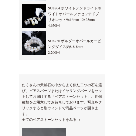
SU8804 ホワイトデンドライトホ
ワイトオパールファセッテドブ
リオレット9x16mm-12x25mm
4,950円
SU8730 ボルダーオパールカービ
ングダイス約8-8-8mm
2,200円
たくさんの天然石の中からよく似た二つの石を選
び、ピアスパーツまたはイヤリングパーツをセッ
トしてお届けする「ペアストーンセット」。約60
種類をご用意してお待ちしております。写真をク
リックすると別ウィンドで商品ページが開きま
す。
全てのペアストーンセットをみる→