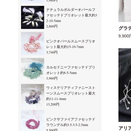
1,980円
ナチュラルボルダーオパールフ
ァセッテドブリオレット最大約3
2-10-5mm
2,860円
グラ
9,900
ピンクオパールスムースブリオ
レット最大約15-10-7mm
3,740円
カルセドニーファセッテドブリ
オレット約8-5-5mm
3,960円
ウィステリアティファニースト
ーンスムースブリオレット最大
約11-11-4mm
13,200円
ピンクサファイアファセッテド
ラウンデル約3.5-3.5-2.5mm
アリ
5,500円