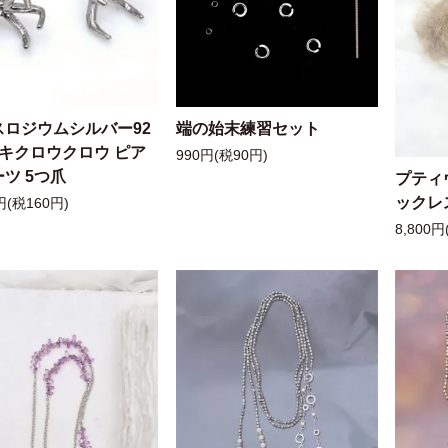
スロジウムシルバー92
端の始末練習セット
ッキクロウクロウ ピア
990円(税90円)
ツ 5つ爪
プティ
ックレ
円(税160円)
8,800円