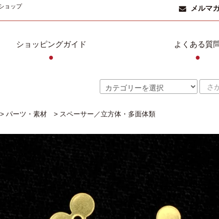
ショップ
メルマ
ショッピングガイド
よくある質
●
●
>
パーツ・素材
>
スペーサー／立方体・多面体類