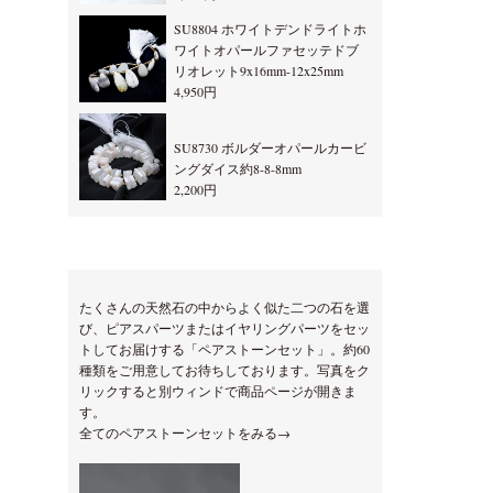
SU8804 ホワイトデンドライトホ
ワイトオパールファセッテドブ
リオレット9x16mm-12x25mm
4,950円
SU8730 ボルダーオパールカービ
ングダイス約8-8-8mm
2,200円
たくさんの天然石の中からよく似た二つの石を選
び、ピアスパーツまたはイヤリングパーツをセッ
トしてお届けする「ペアストーンセット」。約60
種類をご用意してお待ちしております。写真をク
リックすると別ウィンドで商品ページが開きま
す。
全てのペアストーンセットをみる→