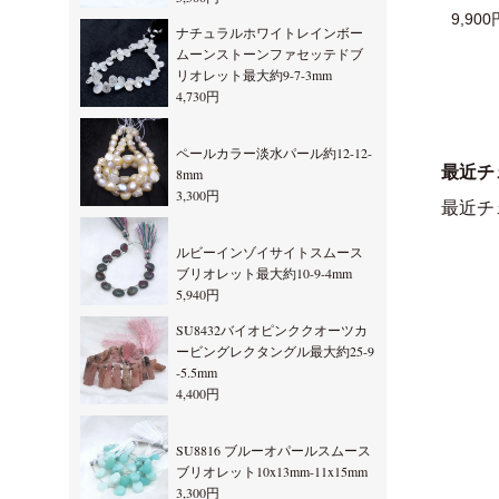
9,900
ナチュラルホワイトレインボー
ムーンストーンファセッテドブ
リオレット最大約9-7-3mm
4,730円
ペールカラー淡水パール約12-12-
最近チ
8mm
3,300円
最近チ
ルビーインゾイサイトスムース
ブリオレット最大約10-9-4mm
5,940円
SU8432バイオピンククオーツカ
ービングレクタングル最大約25-9
-5.5mm
4,400円
SU8816 ブルーオパールスムース
ブリオレット10x13mm-11x15mm
3,300円