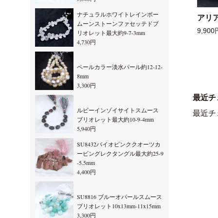
ナチュラルホワイトレインボー
アリ
ムーンストーンファセッテドブ
9,900
リオレット最大約9-7-3mm
4,730円
ペールカラー淡水パール約12-12-
8mm
3,300円
最近チ
ルビーインゾイサイトスムース
最近チ
ブリオレット最大約10-9-4mm
5,940円
SU8432バイオピンククオーツカ
ービングレクタングル最大約25-9
-5.5mm
4,400円
SU8816 ブルーオパールスムース
ブリオレット10x13mm-11x15mm
3,300円