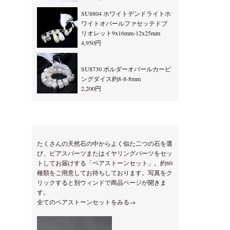
SU8804 ホワイトデンドライトホ
ワイトオパールファセッテドブ
リオレット9x16mm-12x25mm
4,950円
SU8730 ボルダーオパールカービ
ングダイス約8-8-8mm
2,200円
たくさんの天然石の中からよく似た二つの石を選
び、ピアスパーツまたはイヤリングパーツをセッ
トしてお届けする「ペアストーンセット」。約60
種類をご用意してお待ちしております。写真をク
リックすると別ウィンドで商品ページが開きま
す。
全てのペアストーンセットをみる→