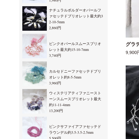
1,980円
ナチュラルボルダーオパールフ
ァセッテドブリオレット最大約3
2-10-5mm
2,860円
ピンクオパールスムースブリオ
グラ
レット最大約15-10-7mm
9,900
3,740円
カルセドニーファセッテドブリ
オレット約8-5-5mm
3,960円
ウィステリアティファニースト
ーンスムースブリオレット最大
約11-11-4mm
13,200円
ピンクサファイアファセッテド
ラウンデル約3.5-3.5-2.5mm
5,500円