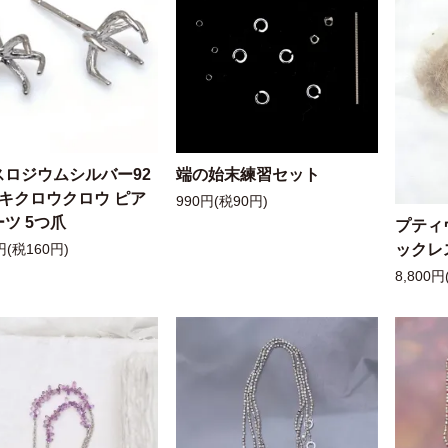
スロジウムシルバー92
端の始末練習セット
ッキクロウクロウ ピア
990円(税90円)
ツ 5つ爪
プティ
ックレ
円(税160円)
8,800円