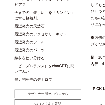
ピアス
しても
ひとつ
今までの「難しい」を「カンタン」
のもの
にする接着剤。
りにな
最近発売の天然石
最近発売のアクセサリーキット
※内側
最近発売のツール
げくだ
最近発売のパーツ
幅 10
線材を使い分ける
内径 4.
［ビーズバランス］をchatGPTに聞
いてみた
最近初発売のデトロワ
PICK 
デザイナー 清水ヨウコから
FAQ（よくある質問）