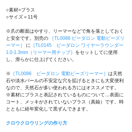
○素材=ブラス
○サイズ＝11号
※爪の断面はやすり、リーマーなどで角を落としておく
と安全です。別売の
［TL0086 ビーダロン 電動ビーズリ
ーマー］
に
［TL0145 ビーダロン ワイヤーラウンダー
1.0-1.3mm（リーマー用チップ］
をセットしてに使用
し、滑らかに仕上げてください。
※
［TL0086 ビーダロン 電動ビーズリーマー］
は天然
石や淡水パールの不安定な穴を拡げるときにも大変便利
なので、天然石が多い使われる方にはオススメです。
※素材にブラスと表記されているものについて…表面に
コート、メッキがされていないブラス（真鍮）です。時
とともに経年変化して黒ずんできます。
クロウクロウリングの作り方