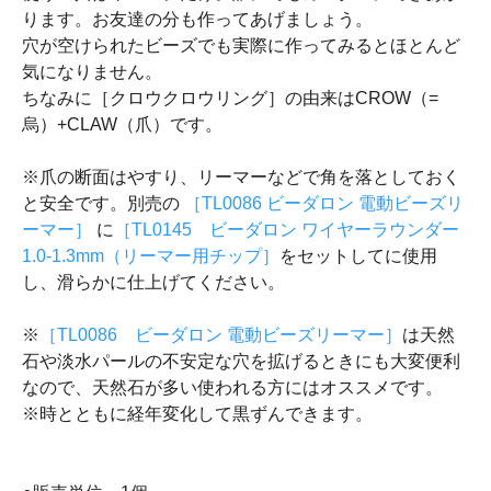
ります。お友達の分も作ってあげましょう。
穴が空けられたビーズでも実際に作ってみるとほとんど
気になりません。
ちなみに［クロウクロウリング］の由来はCROW（=
烏）+CLAW（爪）です。
※爪の断面はやすり、リーマーなどで角を落としておく
と安全です。別売の
［TL0086 ビーダロン 電動ビーズリ
ーマー］
に
［TL0145 ビーダロン ワイヤーラウンダー
1.0-1.3mm（リーマー用チップ］
をセットしてに使用
し、滑らかに仕上げてください。
※
［TL0086 ビーダロン 電動ビーズリーマー］
は天然
石や淡水パールの不安定な穴を拡げるときにも大変便利
なので、天然石が多い使われる方にはオススメです。
※時とともに経年変化して黒ずんできます。