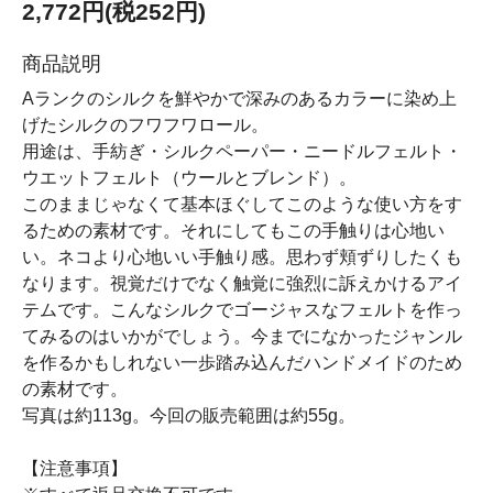
2,772円(税252円)
商品説明
Aランクのシルクを鮮やかで深みのあるカラーに染め上
げたシルクのフワフワロール。
用途は、手紡ぎ・シルクペーパー・ニードルフェルト・
ウエットフェルト（ウールとブレンド）。
このままじゃなくて基本ほぐしてこのような使い方をす
るための素材です。それにしてもこの手触りは心地い
い。ネコより心地いい手触り感。思わず頬ずりしたくも
なります。視覚だけでなく触覚に強烈に訴えかけるアイ
テムです。こんなシルクでゴージャスなフェルトを作っ
てみるのはいかがでしょう。今までになかったジャンル
を作るかもしれない一歩踏み込んだハンドメイドのため
の素材です。
写真は約113g。今回の販売範囲は約55g。
【注意事項】