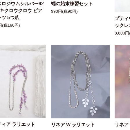
スロジウムシルバー92
端の始末練習セット
ッキクロウクロウ ピア
990円(税90円)
ツ 5つ爪
プティ
ックレ
円(税160円)
8,800円
ティア ラリエット
リネア W ラリエット
リネア