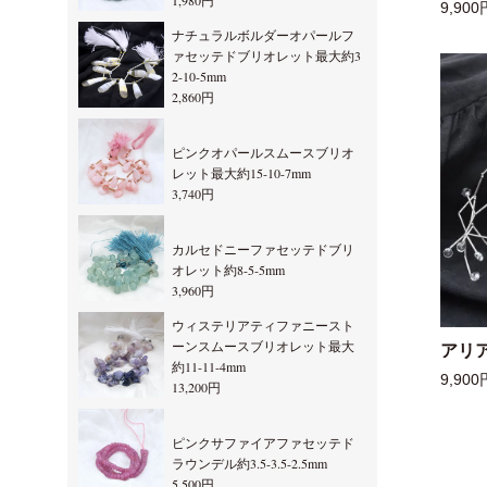
1,980円
9,900
ナチュラルボルダーオパールフ
ァセッテドブリオレット最大約3
2-10-5mm
2,860円
ピンクオパールスムースブリオ
レット最大約15-10-7mm
3,740円
カルセドニーファセッテドブリ
オレット約8-5-5mm
3,960円
ウィステリアティファニースト
ーンスムースブリオレット最大
アリ
約11-11-4mm
9,900
13,200円
ピンクサファイアファセッテド
ラウンデル約3.5-3.5-2.5mm
5,500円