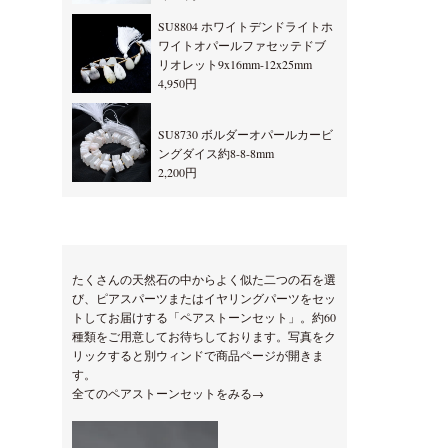
SU8804 ホワイトデンドライトホ
ワイトオパールファセッテドブ
リオレット9x16mm-12x25mm
4,950円
SU8730 ボルダーオパールカービ
ングダイス約8-8-8mm
2,200円
たくさんの天然石の中からよく似た二つの石を選
び、ピアスパーツまたはイヤリングパーツをセッ
トしてお届けする「ペアストーンセット」。約60
種類をご用意してお待ちしております。写真をク
リックすると別ウィンドで商品ページが開きま
す。
全てのペアストーンセットをみる→