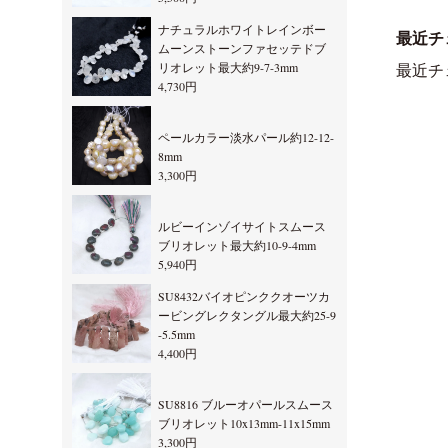
ナチュラルホワイトレインボー
最近チ
ムーンストーンファセッテドブ
リオレット最大約9-7-3mm
最近チ
4,730円
ペールカラー淡水パール約12-12-
8mm
3,300円
ルビーインゾイサイトスムース
ブリオレット最大約10-9-4mm
5,940円
SU8432バイオピンククオーツカ
ービングレクタングル最大約25-9
-5.5mm
4,400円
SU8816 ブルーオパールスムース
ブリオレット10x13mm-11x15mm
3,300円