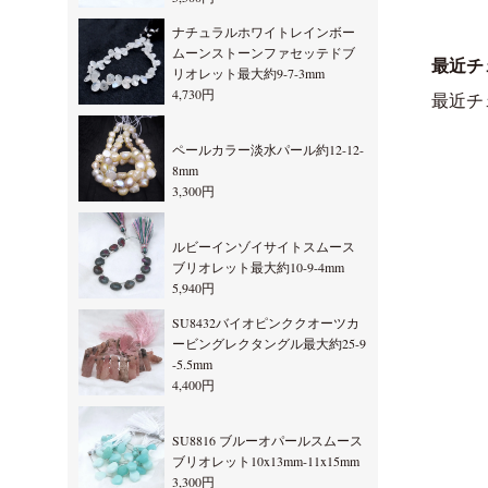
ナチュラルホワイトレインボー
ムーンストーンファセッテドブ
最近チ
リオレット最大約9-7-3mm
4,730円
最近チ
ペールカラー淡水パール約12-12-
8mm
3,300円
ルビーインゾイサイトスムース
ブリオレット最大約10-9-4mm
5,940円
SU8432バイオピンククオーツカ
ービングレクタングル最大約25-9
-5.5mm
4,400円
SU8816 ブルーオパールスムース
ブリオレット10x13mm-11x15mm
3,300円