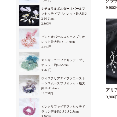
1,980円
グラ
9,900
ナチュラルボルダーオパールフ
ァセッテドブリオレット最大約3
2-10-5mm
2,860円
ピンクオパールスムースブリオ
レット最大約15-10-7mm
3,740円
カルセドニーファセッテドブリ
オレット約8-5-5mm
3,960円
ウィステリアティファニースト
ーンスムースブリオレット最大
約11-11-4mm
アリ
13,200円
9,900
ピンクサファイアファセッテド
ラウンデル約3.5-3.5-2.5mm
5,500円