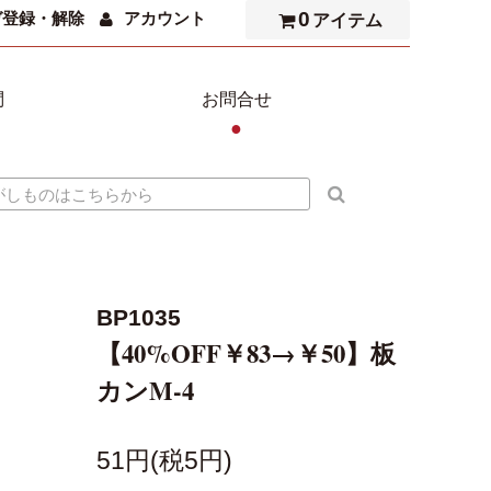
0
ガ登録・解除
アカウント
アイテム
問
お問合せ
●
BP1035
【40%OFF￥83→￥50】板
カンM-4
51円(税5円)