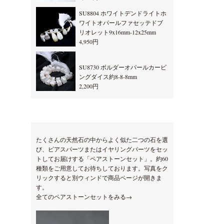
SU8804 ホワイトデンドライトホ
ワイトオパールファセッテドブ
リオレット9x16mm-12x25mm
4,950円
SU8730 ボルダーオパールカービ
ングダイス約8-8-8mm
2,200円
たくさんの天然石の中からよく似た二つの石を選
び、ピアスパーツまたはイヤリングパーツをセッ
トしてお届けする「ペアストーンセット」。約60
種類をご用意してお待ちしております。写真をク
リックすると別ウィンドで商品ページが開きま
す。
全てのペアストーンセットをみる→