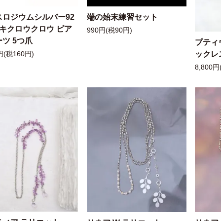
スロジウムシルバー92
端の始末練習セット
ッキクロウクロウ ピア
990円(税90円)
ツ 5つ爪
プティ
ックレ
円(税160円)
8,800円