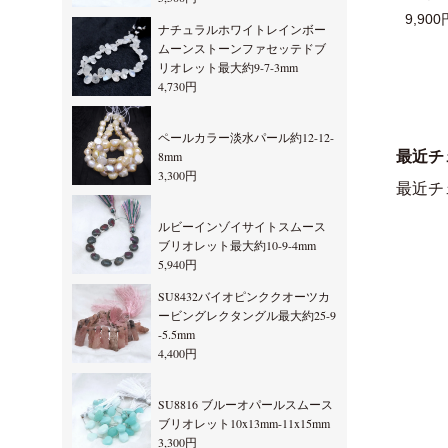
9,900
ナチュラルホワイトレインボー
ムーンストーンファセッテドブ
リオレット最大約9-7-3mm
4,730円
ペールカラー淡水パール約12-12-
最近チ
8mm
3,300円
最近チ
ルビーインゾイサイトスムース
ブリオレット最大約10-9-4mm
5,940円
SU8432バイオピンククオーツカ
ービングレクタングル最大約25-9
-5.5mm
4,400円
SU8816 ブルーオパールスムース
ブリオレット10x13mm-11x15mm
3,300円