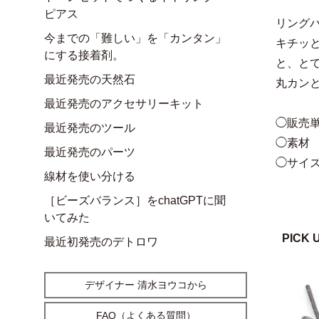
ピアス
リング
今までの「難しい」を「カンタン」
キチッ
にする接着剤。
と、と
最近発売の天然石
丸カン
最近発売のアクセサリーキット
◯販売単
最近発売のツール
◯素材
最近発売のパーツ
◯サイズ
線材を使い分ける
［ビーズバランス］をchatGPTに聞
いてみた
PICK 
最近初発売のデトロワ
デザイナー 清水ヨウコから
FAQ（よくある質問）