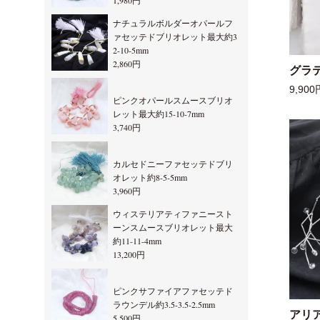
1,980円
ナチュラルボルダーオパールフ
ァセッテドブリオレット最大約3
2-10-5mm
2,860円
グラ
9,900
ピンクオパールスムースブリオ
レット最大約15-10-7mm
3,740円
カルセドニーファセッテドブリ
オレット約8-5-5mm
3,960円
ウィステリアティファニースト
ーンスムースブリオレット最大
約11-11-4mm
13,200円
ピンクサファイアファセッテド
ラウンデル約3.5-3.5-2.5mm
アリ
5,500円