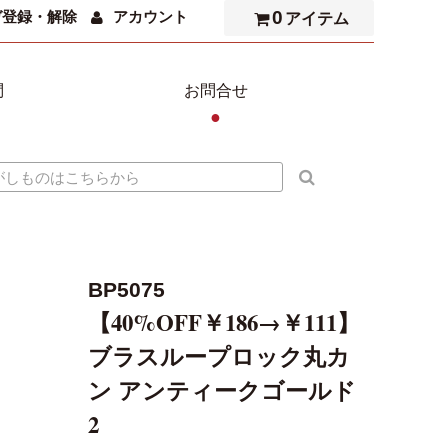
0
ガ登録・解除
アカウント
アイテム
問
お問合せ
●
BP5075
【40%OFF￥186→￥111】
ブラスループロック丸カ
ン アンティークゴールド
2