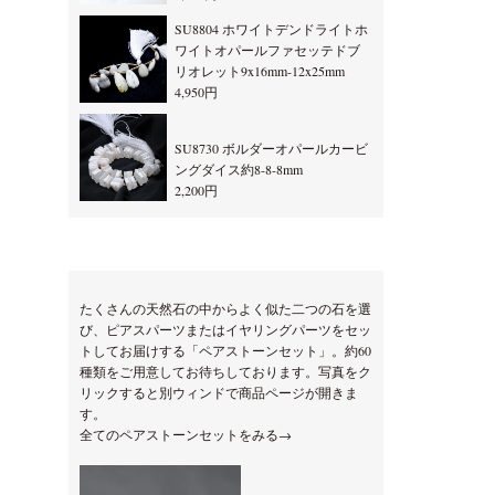
SU8804 ホワイトデンドライトホ
ワイトオパールファセッテドブ
リオレット9x16mm-12x25mm
4,950円
SU8730 ボルダーオパールカービ
ングダイス約8-8-8mm
2,200円
たくさんの天然石の中からよく似た二つの石を選
び、ピアスパーツまたはイヤリングパーツをセッ
トしてお届けする「ペアストーンセット」。約60
種類をご用意してお待ちしております。写真をク
リックすると別ウィンドで商品ページが開きま
す。
全てのペアストーンセットをみる→