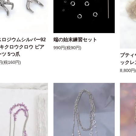
スロジウムシルバー92
端の始末練習セット
ッキクロウクロウ ピア
990円(税90円)
ツ 5つ爪
プティ
ックレ
円(税160円)
8,800円