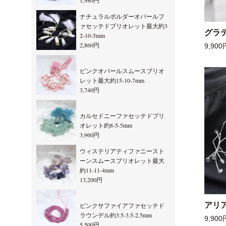
1,980円
ナチュラルボルダーオパールフ
ァセッテドブリオレット最大約3
グラ
2-10-5mm
2,860円
9,900
ピンクオパールスムースブリオ
レット最大約15-10-7mm
3,740円
カルセドニーファセッテドブリ
オレット約8-5-5mm
3,960円
ウィステリアティファニースト
ーンスムースブリオレット最大
約11-11-4mm
13,200円
アリ
ピンクサファイアファセッテド
ラウンデル約3.5-3.5-2.5mm
9,900
5,500円