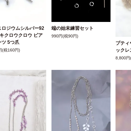
スロジウムシルバー92
端の始末練習セット
ッキクロウクロウ ピア
990円(税90円)
ツ 5つ爪
プティ
ックレ
円(税160円)
8,800円