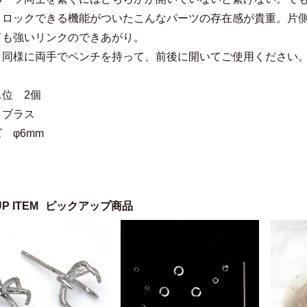
とロックできる機能がついたこんなパーツの存在感が貴重。片
ても強いリンクのできあがり。
と同様に両手でペンチを持って、前後に開いてご使用く
位 2個
 ブラス
 φ6mm
UP ITEM
ピックアップ商品