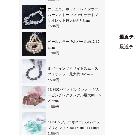
ナチュラルホワイトレインボー
ムーンストーンファセッテドブ
リオレット最大約9-7-3mm
4,730円
最近チ
ペールカラー淡水パール約12-12-
最近チ
8mm
3,300円
ルビーインゾイサイトスムース
ブリオレット最大約10-9-4mm
5,940円
SU8432バイオピンククオーツカ
ービングレクタングル最大約25-9
-5.5mm
4,400円
SU8816 ブルーオパールスムース
ブリオレット10x13mm-11x15mm
3,300円