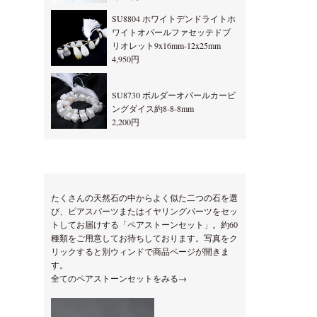
SU8804 ホワイトデンドライトホ
ワイトオパールファセッテドブ
リオレット9x16mm-12x25mm
4,950円
SU8730 ボルダーオパールカービ
ングダイス約8-8-8mm
2,200円
たくさんの天然石の中からよく似た二つの石を選
び、ピアスパーツまたはイヤリングパーツをセッ
トしてお届けする「ペアストーンセット」。約60
種類をご用意してお待ちしております。写真をク
リックすると別ウィンドで商品ページが開きま
す。
全てのペアストーンセットをみる→