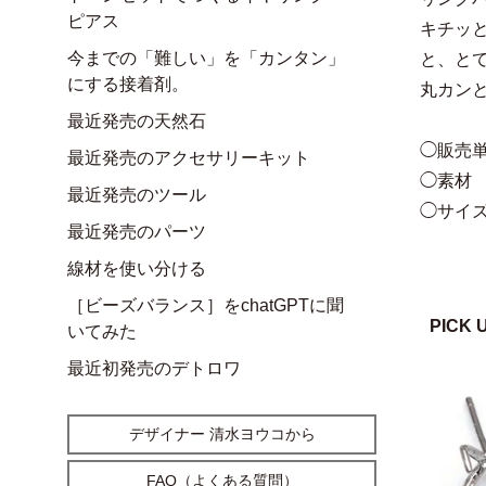
ピアス
キチッ
今までの「難しい」を「カンタン」
と、と
にする接着剤。
丸カン
最近発売の天然石
◯販売単
最近発売のアクセサリーキット
◯素材
最近発売のツール
◯サイズ
最近発売のパーツ
線材を使い分ける
［ビーズバランス］をchatGPTに聞
PICK 
いてみた
最近初発売のデトロワ
デザイナー 清水ヨウコから
FAQ（よくある質問）