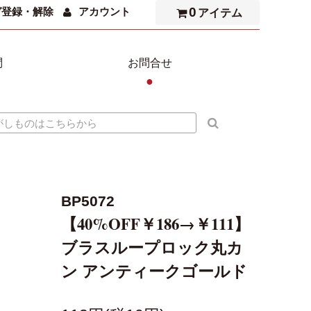
0
ガ登録・解除
アカウント
アイテム
問
お問合せ
●
BP5072
【40%OFF￥186→￥111】
ブラスループロック丸カ
ン アンティークゴールド