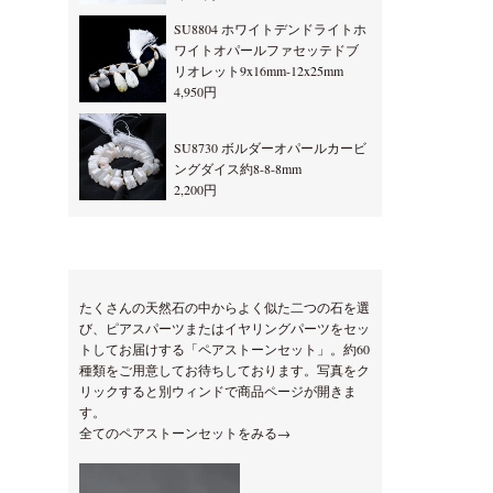
SU8804 ホワイトデンドライトホ
ワイトオパールファセッテドブ
リオレット9x16mm-12x25mm
4,950円
SU8730 ボルダーオパールカービ
ングダイス約8-8-8mm
2,200円
たくさんの天然石の中からよく似た二つの石を選
び、ピアスパーツまたはイヤリングパーツをセッ
トしてお届けする「ペアストーンセット」。約60
種類をご用意してお待ちしております。写真をク
リックすると別ウィンドで商品ページが開きま
す。
全てのペアストーンセットをみる→