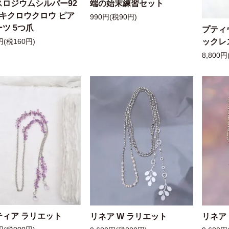
スロジウムシルバー92
端の始末練習セット
ッキクロウクロウ ピア
990円(税90円)
ツ 5つ爪
プティ
ックレ
円(税160円)
8,800円
ティア ラリエット
リネア W ラリエット
リネア