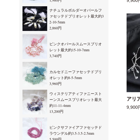
1,980円
9,900
ナチュラルボルダーオパールフ
ァセッテドブリオレット最大約3
2-10-5mm
2,860円
ピンクオパールスムースブリオ
レット最大約15-10-7mm
3,740円
カルセドニーファセッテドブリ
オレット約8-5-5mm
3,960円
ウィステリアティファニースト
アリ
ーンスムースブリオレット最大
約11-11-4mm
9,900
13,200円
ピンクサファイアファセッテド
ラウンデル約3.5-3.5-2.5mm
5,500円