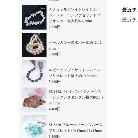
ナチュラルホワイトレインボー
最近チ
ムーンストーンファセッテドブ
最近チ
リオレット最大約9-7-3mm
4,730円
ペールカラー淡水パール約12-12-
8mm
3,300円
ルビーインゾイサイトスムース
ブリオレット最大約10-9-4mm
5,940円
SU8432バイオピンククオーツカ
ービングレクタングル最大約25-9
-5.5mm
4,400円
SU8816 ブルーオパールスムース
ブリオレット10x13mm-11x15mm
3,300円