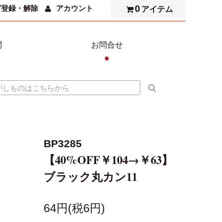
0
ガ登録・解除
アカウント
アイテム
問
お問合せ
●
BP3285
【40%OFF￥104→￥63】
ブラック丸カン11
64円(税6円)