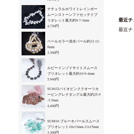
ナチュラルホワイトレインボー
ムーンストーンファセッテドブ
最近チ
リオレット最大約9-7-3mm
4,730円
最近チ
ペールカラー淡水パール約12-12-
8mm
3,300円
ルビーインゾイサイトスムース
ブリオレット最大約10-9-4mm
5,940円
SU8432バイオピンククオーツカ
ービングレクタングル最大約25-9
-5.5mm
4,400円
SU8816 ブルーオパールスムース
ブリオレット10x13mm-11x15mm
3,300円