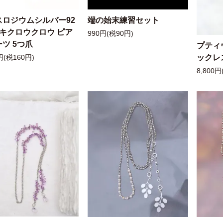
スロジウムシルバー92
端の始末練習セット
ッキクロウクロウ ピア
990円(税90円)
ツ 5つ爪
プティ
ックレ
円(税160円)
8,800円