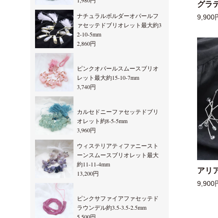
1,980円
グラ
ナチュラルボルダーオパールフ
9,900
ァセッテドブリオレット最大約3
2-10-5mm
2,860円
ピンクオパールスムースブリオ
レット最大約15-10-7mm
3,740円
カルセドニーファセッテドブリ
オレット約8-5-5mm
3,960円
ウィステリアティファニースト
ーンスムースブリオレット最大
約11-11-4mm
アリ
13,200円
9,900
ピンクサファイアファセッテド
ラウンデル約3.5-3.5-2.5mm
5,500円