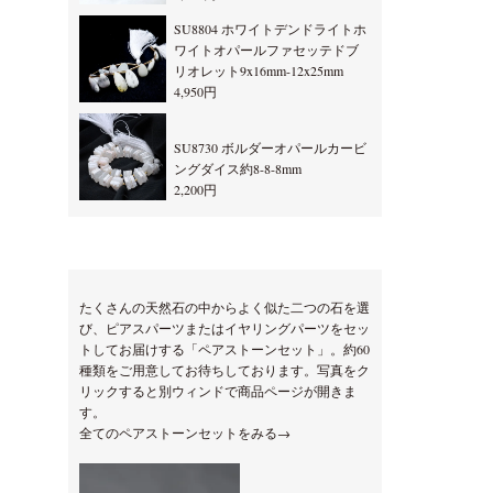
SU8804 ホワイトデンドライトホ
ワイトオパールファセッテドブ
リオレット9x16mm-12x25mm
4,950円
SU8730 ボルダーオパールカービ
ングダイス約8-8-8mm
2,200円
たくさんの天然石の中からよく似た二つの石を選
び、ピアスパーツまたはイヤリングパーツをセッ
トしてお届けする「ペアストーンセット」。約60
種類をご用意してお待ちしております。写真をク
リックすると別ウィンドで商品ページが開きま
す。
全てのペアストーンセットをみる→