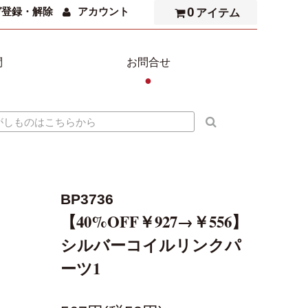
0
ガ登録・解除
アカウント
アイテム
問
お問合せ
●
BP3736
【40%OFF￥927→￥556】
シルバーコイルリンクパ
ーツ1