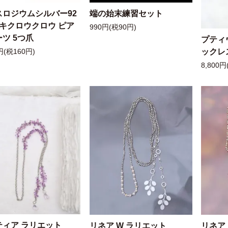
スロジウムシルバー92
端の始末練習セット
ッキクロウクロウ ピア
990円(税90円)
ツ 5つ爪
プティ
ックレ
円(税160円)
8,800円
ティア ラリエット
リネア W ラリエット
リネア