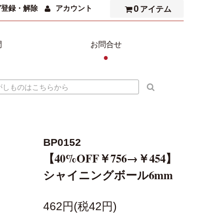
0
ガ登録・解除
アカウント
アイテム
問
お問合せ
●
BP0152
【40%OFF￥756→￥454】
シャイニングボール6mm
462円(税42円)