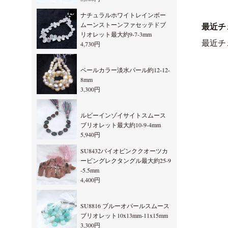
ナチュラルホワイトレインボー
ムーンストーンファセッテドブ
最近チ
リオレット最大約9-7-3mm
最近チ
4,730円
ペールカラー淡水パール約12-12-
8mm
3,300円
ルビーインゾイサイトスムース
ブリオレット最大約10-9-4mm
5,940円
SU8432バイオピンククオーツカ
ービングレクタングル最大約25-9
-5.5mm
4,400円
SU8816 ブルーオパールスムース
ブリオレット10x13mm-11x15mm
3,300円