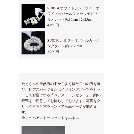
SU8804 ホワイトデンドライトホ
ワイトオパールファセッテドブ
リオレット9x16mm-12x25mm
4,950円
SU8730 ボルダーオパールカービ
ングダイス約8-8-8mm
2,200円
たくさんの天然石の中からよく似た二つの石を選
び、ピアスパーツまたはイヤリングパーツをセッ
トしてお届けする「ペアストーンセット」。約60
種類をご用意してお待ちしております。写真をク
リックすると別ウィンドで商品ページが開きま
す。
全てのペアストーンセットをみる→