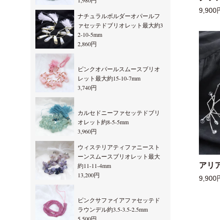
1,980円
9,900
ナチュラルボルダーオパールフ
ァセッテドブリオレット最大約3
2-10-5mm
2,860円
ピンクオパールスムースブリオ
レット最大約15-10-7mm
3,740円
カルセドニーファセッテドブリ
オレット約8-5-5mm
3,960円
ウィステリアティファニースト
ーンスムースブリオレット最大
アリ
約11-11-4mm
13,200円
9,900
ピンクサファイアファセッテド
ラウンデル約3.5-3.5-2.5mm
5,500円