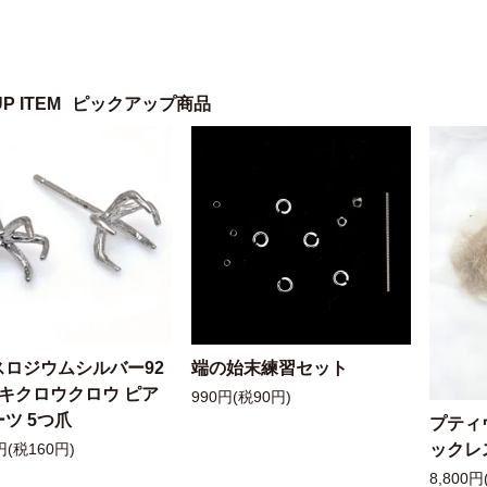
UP ITEM
ピックアップ商品
スロジウムシルバー92
端の始末練習セット
ッキクロウクロウ ピア
990円(税90円)
ツ 5つ爪
プティ
ックレ
円(税160円)
8,800円