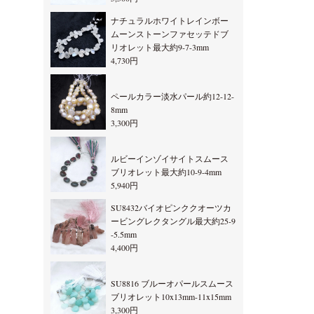
ナチュラルホワイトレインボー
ムーンストーンファセッテドブ
リオレット最大約9-7-3mm
4,730円
ペールカラー淡水パール約12-12-
8mm
3,300円
ルビーインゾイサイトスムース
ブリオレット最大約10-9-4mm
5,940円
SU8432バイオピンククオーツカ
ービングレクタングル最大約25-9
-5.5mm
4,400円
SU8816 ブルーオパールスムース
ブリオレット10x13mm-11x15mm
3,300円