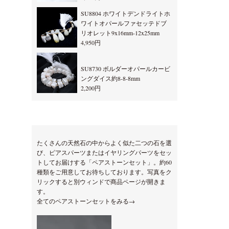
SU8804 ホワイトデンドライトホ
ワイトオパールファセッテドブ
リオレット9x16mm-12x25mm
4,950円
SU8730 ボルダーオパールカービ
ングダイス約8-8-8mm
2,200円
たくさんの天然石の中からよく似た二つの石を選
び、ピアスパーツまたはイヤリングパーツをセッ
トしてお届けする「ペアストーンセット」。約60
種類をご用意してお待ちしております。写真をク
リックすると別ウィンドで商品ページが開きま
す。
全てのペアストーンセットをみる→