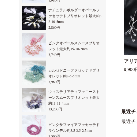
1,980円
ナチュラルボルダーオパールフ
ァセッテドブリオレット最大約3
2-10-5mm
2,860円
ピンクオパールスムースブリオ
レット最大約15-10-7mm
3,740円
アリ
9,900
カルセドニーファセッテドブリ
オレット約8-5-5mm
3,960円
ウィステリアティファニースト
ーンスムースブリオレット最大
約11-11-4mm
13,200円
最近チ
最近チ
ピンクサファイアファセッテド
ラウンデル約3.5-3.5-2.5mm
5,500円