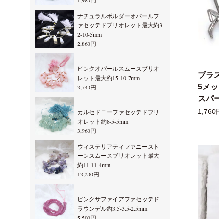
1,980円
ナチュラルボルダーオパールフ
ァセッテドブリオレット最大約3
2-10-5mm
2,860円
ピンクオパールスムースブリオ
ブラ
レット最大約15-10-7mm
5メ
3,740円
スパー
1,760
カルセドニーファセッテドブリ
オレット約8-5-5mm
3,960円
ウィステリアティファニースト
ーンスムースブリオレット最大
約11-11-4mm
13,200円
ピンクサファイアファセッテド
ラウンデル約3.5-3.5-2.5mm
5,500円