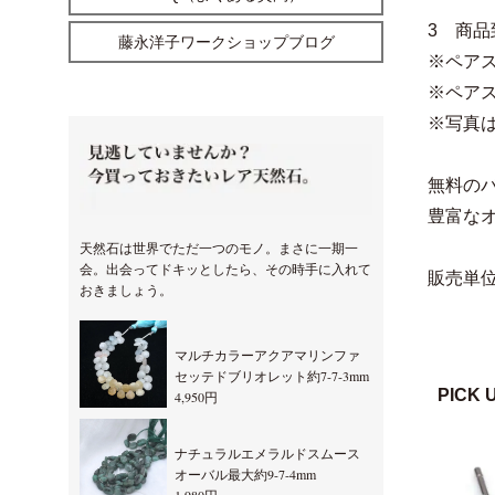
3 商
藤永洋子ワークショップブログ
※ペア
※ペア
※写真
無料の
豊富な
天然石は世界でただ一つのモノ。まさに一期一
会。出会ってドキッとしたら、その時手に入れて
販売単位
おきましょう。
マルチカラーアクアマリンファ
セッテドブリオレット約7-7-3mm
PICK 
4,950円
ナチュラルエメラルドスムース
オーバル最大約9-7-4mm