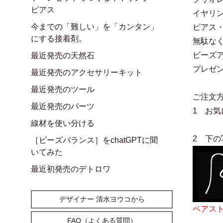
ピアス
イヤリ
今までの「難しい」を「カンタン」
ピアス
にする接着剤。
無駄な
ビーズ
最近発売の天然石
プレゼ
最近発売のアクセサリーキット
最近発売のツール
ご注文
最近発売のパーツ
1 お
線材を使い分ける
2 下の
［ビーズバランス］をchatGPTに聞
いてみた
最近初発売のデトロワ
デザイナー 清水ヨウコから
ペアス
FAQ（よくある質問）