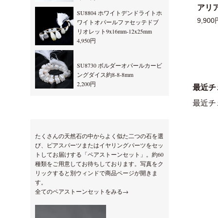
アリ
SU8804 ホワイトデンドライトホ
9,900
ワイトオパールファセッテドブ
リオレット9x16mm-12x25mm
4,950円
SU8730 ボルダーオパールカービ
ングダイス約8-8-8mm
2,200円
最近チ
最近チ
たくさんの天然石の中からよく似た二つの石を選
び、ピアスパーツまたはイヤリングパーツをセッ
トしてお届けする「ペアストーンセット」。約60
種類をご用意してお待ちしております。写真をク
リックすると別ウィンドで商品ページが開きま
す。
全てのペアストーンセットをみる→