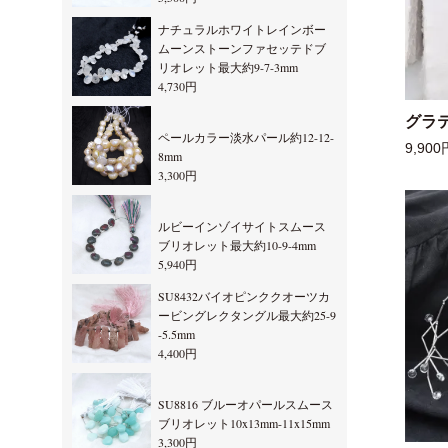
ナチュラルホワイトレインボー
ムーンストーンファセッテドブ
リオレット最大約9-7-3mm
4,730円
グラ
ペールカラー淡水パール約12-12-
9,900
8mm
3,300円
ルビーインゾイサイトスムース
ブリオレット最大約10-9-4mm
5,940円
SU8432バイオピンククオーツカ
ービングレクタングル最大約25-9
-5.5mm
4,400円
SU8816 ブルーオパールスムース
ブリオレット10x13mm-11x15mm
3,300円