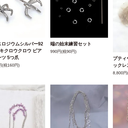
スロジウムシルバー92
端の始末練習セット
ッキクロウクロウ ピア
990円(税90円)
ツ 5つ爪
プティ
ックレ
円(税160円)
8,800円