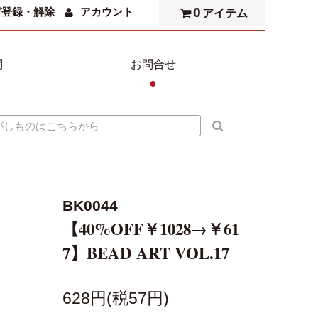
0
ガ登録・解除
アカウント
アイテム
問
お問合せ
●
BK0044
【40%OFF￥1028→￥61
7】BEAD ART VOL.17
628円(税57円)