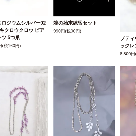
スロジウムシルバー92
端の始末練習セット
ッキクロウクロウ ピア
990円(税90円)
ツ 5つ爪
プティ
ックレ
円(税160円)
8,800円