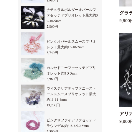
1,980円
ナチュラルボルダーオパールフ
グラ
ァセッテドブリオレット最大約3
2-10-5mm
9,900
2,860円
ピンクオパールスムースブリオ
レット最大約15-10-7mm
3,740円
カルセドニーファセッテドブリ
オレット約8-5-5mm
3,960円
ウィステリアティファニースト
ーンスムースブリオレット最大
約11-11-4mm
13,200円
アリ
ピンクサファイアファセッテド
9,900
ラウンデル約3.5-3.5-2.5mm
5,500円