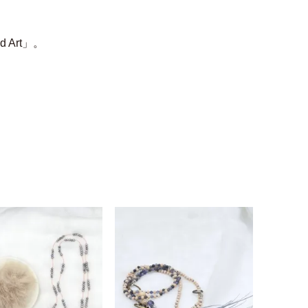
Art」。
。