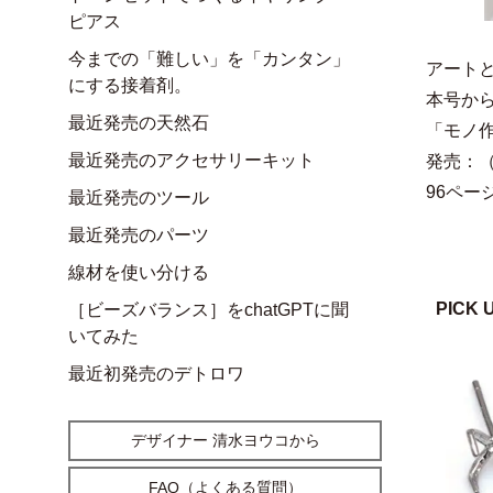
ピアス
今までの「難しい」を「カンタン」
アートと
にする接着剤。
本号か
最近発売の天然石
「モノ
最近発売のアクセサリーキット
発売：（
96ペー
最近発売のツール
最近発売のパーツ
線材を使い分ける
PICK 
［ビーズバランス］をchatGPTに聞
いてみた
最近初発売のデトロワ
デザイナー 清水ヨウコから
FAQ（よくある質問）