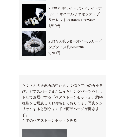
SU8804 ホワイトデンドライトホ
ワイトオパールファセッテドブ
リオレット9x16mm-12x25mm
4,950円
SU8730 ボルダーオパールカービ
ングダイス約8-8-8mm
2,200円
たくさんの天然石の中からよく似た二つの石を選
び、ピアスパーツまたはイヤリングパーツをセッ
トしてお届けする「ペアストーンセット」。約60
種類をご用意してお待ちしております。写真をク
リックすると別ウィンドで商品ページが開きま
す。
全てのペアストーンセットをみる→