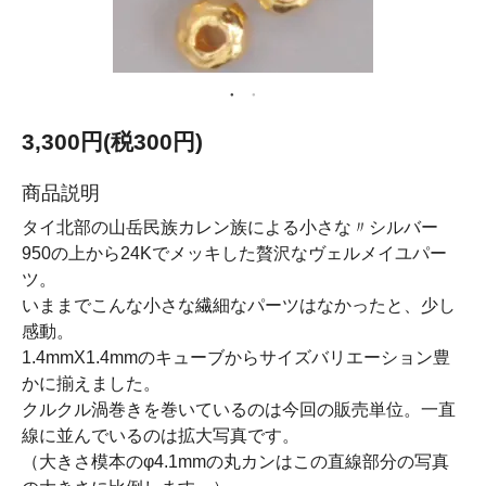
3,300円(税300円)
商品説明
タイ北部の山岳民族カレン族による小さな〃シルバー
950の上から24Kでメッキした贅沢なヴェルメイユパー
ツ。
いままでこんな小さな繊細なパーツはなかったと、少し
感動。
1.4mmX1.4mmのキューブからサイズバリエーション豊
かに揃えました。
クルクル渦巻きを巻いているのは今回の販売単位。一直
線に並んでいるのは拡大写真です。
（大きさ模本のφ4.1mmの丸カンはこの直線部分の写真