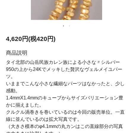
4,620円(税420円)
商品説明
タイ北部の山岳民族カレン族による小さな〃シルバー
950の上から24Kでメッキした贅沢なヴェルメイユパー
ツ。
いままでこんな小さな繊細なパーツはなかったと、少し
感動。
1.4mmX1.4mmのキューブからサイズバリエーション豊
かに揃えました。
クルクル渦巻きを巻いているのは今回の販売単位。一直
線に並んでいるのは拡大写真です。
（大きさ模本のφ4.1mmの丸カンはこの直線部分の写真