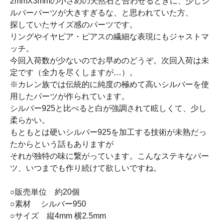
2mmX3mmの小さめの天然石と合わせるときに、少しシ
ルバーパーツが大きすぎるな、と思われていた方、
探していたサイズ感のパーツです。
リングやイヤピア・ピアスの繊細な表現にもジャストマ
ッチ。
今回入荷数が少ないのでお早めのどうぞ。次回入荷は未
定です（全力を尽くしますが…）。
※カレン族では伝統的に純度の極めて高いシルバーを使
用したパーツが作られています。
シルバー925と比べると白が強調されて眩しくて、少し
柔らかい。
もともとは硬いシルバー925を加工する技術が未熟だっ
たからという話もありますが
それが独特の味に繋がっています。こんなステキなパー
ツ、いつまでも作り続けて欲しいですね。
○販売単位 約20個
○素材 シルバー950
○サイズ 縦4mm 横2.5mm