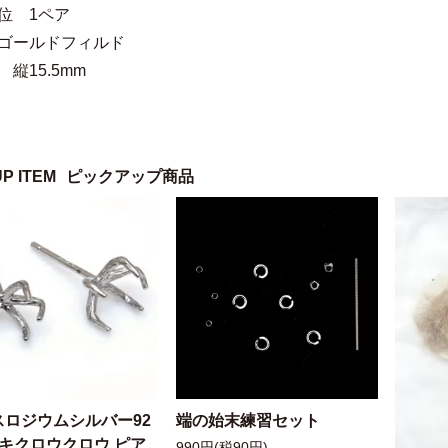
位 1ペア
 ゴールドフィルド
 縦15.5mm
UP ITEM
ピックアップ商品
スロジウムシルバー92
端の始末練習セット
ッキクロウクロウ ピア
990円(税90円)