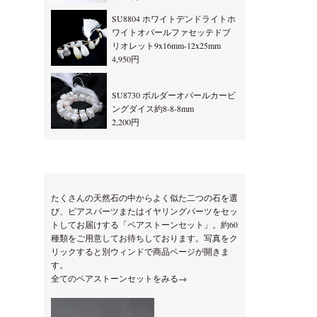
SU8804 ホワイトデンドライトホ
ワイトオパールファセッテドブ
リオレット9x16mm-12x25mm
4,950円
SU8730 ボルダーオパールカービ
ングダイス約8-8-8mm
2,200円
たくさんの天然石の中からよく似た二つの石を選
び、ピアスパーツまたはイヤリングパーツをセッ
トしてお届けする「ペアストーンセット」。約60
種類をご用意してお待ちしております。写真をク
リックすると別ウィンドで商品ページが開きま
す。
全てのペアストーンセットをみる→