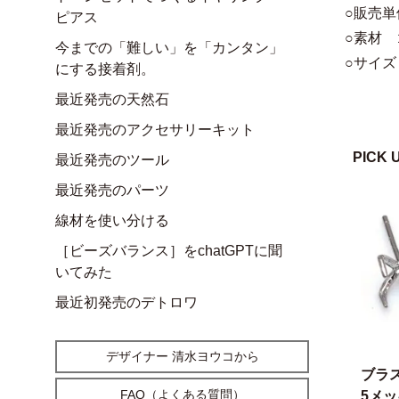
○販売単
ピアス
○素材
今までの「難しい」を「カンタン」
○サイズ
にする接着剤。
最近発売の天然石
最近発売のアクセサリーキット
PICK 
最近発売のツール
最近発売のパーツ
線材を使い分ける
［ビーズバランス］をchatGPTに聞
いてみた
最近初発売のデトロワ
デザイナー 清水ヨウコから
ブラ
FAQ（よくある質問）
5メ