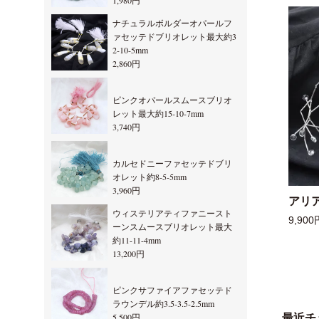
1,980円
ナチュラルボルダーオパールフ
ァセッテドブリオレット最大約3
2-10-5mm
2,860円
ピンクオパールスムースブリオ
レット最大約15-10-7mm
3,740円
カルセドニーファセッテドブリ
オレット約8-5-5mm
3,960円
アリ
ウィステリアティファニースト
9,900
ーンスムースブリオレット最大
約11-11-4mm
13,200円
ピンクサファイアファセッテド
ラウンデル約3.5-3.5-2.5mm
5,500円
最近チ