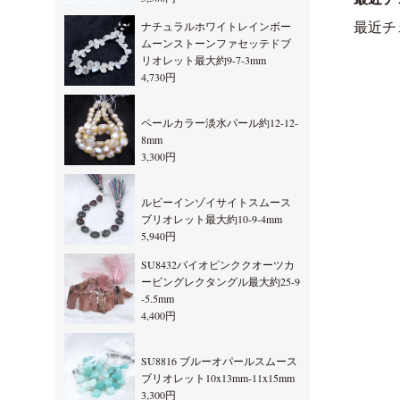
ナチュラルホワイトレインボー
最近チ
ムーンストーンファセッテドブ
リオレット最大約9-7-3mm
4,730円
ペールカラー淡水パール約12-12-
8mm
3,300円
ルビーインゾイサイトスムース
ブリオレット最大約10-9-4mm
5,940円
SU8432バイオピンククオーツカ
ービングレクタングル最大約25-9
-5.5mm
4,400円
SU8816 ブルーオパールスムース
ブリオレット10x13mm-11x15mm
3,300円