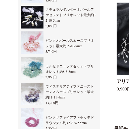
1,980円
ナチュラルボルダーオパールフ
ァセッテドブリオレット最大約3
2-10-5mm
2,860円
ピンクオパールスムースブリオ
レット最大約15-10-7mm
3,740円
カルセドニーファセッテドブリ
オレット約8-5-5mm
3,960円
アリ
ウィステリアティファニースト
9,900
ーンスムースブリオレット最大
約11-11-4mm
13,200円
ピンクサファイアファセッテド
ラウンデル約3.5-3.5-2.5mm
5,500円
最近チ