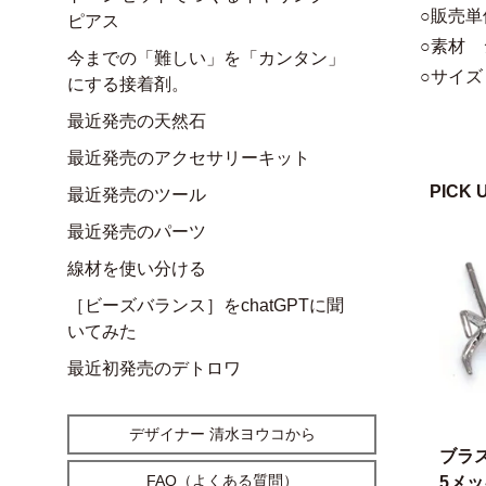
○販売単
ピアス
○素材 
今までの「難しい」を「カンタン」
○サイズ 
にする接着剤。
最近発売の天然石
最近発売のアクセサリーキット
PICK 
最近発売のツール
最近発売のパーツ
線材を使い分ける
［ビーズバランス］をchatGPTに聞
いてみた
最近初発売のデトロワ
デザイナー 清水ヨウコから
ブラ
FAQ（よくある質問）
5メ