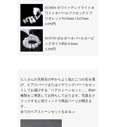
SU8804 ホワイトデンドライトホ
ワイトオパールファセッテドブ
リオレット9x16mm-12x25mm
4,950円
SU8730 ボルダーオパールカービ
ングダイス約8-8-8mm
2,200円
たくさんの天然石の中からよく似た二つの石を選
び、ピアスパーツまたはイヤリングパーツをセッ
トしてお届けする「ペアストーンセット」。約60
種類をご用意してお待ちしております。写真をク
リックすると別ウィンドで商品ページが開きま
す。
全てのペアストーンセットをみる→