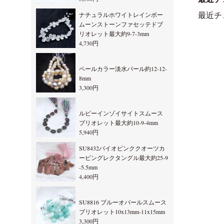
ナチュラルホワイトレインボー
最近チ
ムーンストーンファセッテドブ
リオレット最大約9-7-3mm
4,730円
ペールカラー淡水パール約12-12-
8mm
3,300円
ルビーインゾイサイトスムース
ブリオレット最大約10-9-4mm
5,940円
SU8432バイオピンククオーツカ
ービングレクタングル最大約25-9
-5.5mm
4,400円
SU8816 ブルーオパールスムース
ブリオレット10x13mm-11x15mm
3,300円