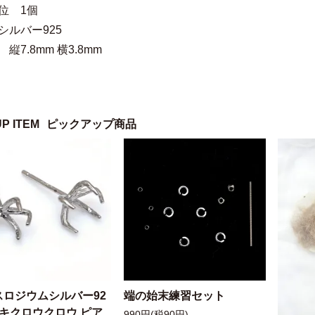
位 1個
シルバー925
縦7.8mm 横3.8mm
UP ITEM
ピックアップ商品
スロジウムシルバー92
端の始末練習セット
ッキクロウクロウ ピア
990円(税90円)