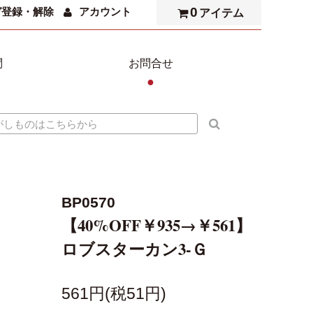
0
ガ登録・解除
アカウント
アイテム
問
お問合せ
●
BP0570
【40%OFF￥935→￥561】
ロブスターカン3-Ｇ
561円(税51円)