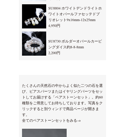
SU8804 ホワイトデンドライトホ
ワイトオパールファセッテドブ
リオレット9x16mm-12x25mm
4,950円
SU8730 ボルダーオパールカービ
ングダイス約8-8-8mm
2,200円
たくさんの天然石の中からよく似た二つの石を選
び、ピアスパーツまたはイヤリングパーツをセッ
トしてお届けする「ペアストーンセット」。約60
種類をご用意してお待ちしております。写真をク
リックすると別ウィンドで商品ページが開きま
す。
全てのペアストーンセットをみる→