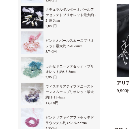
1,980円
ナチュラルボルダーオパールフ
ァセッテドブリオレット最大約3
2-10-5mm
2,860円
ピンクオパールスムースブリオ
レット最大約15-10-7mm
3,740円
カルセドニーファセッテドブリ
オレット約8-5-5mm
3,960円
アリ
ウィステリアティファニースト
9,900
ーンスムースブリオレット最大
約11-11-4mm
13,200円
ピンクサファイアファセッテド
ラウンデル約3.5-3.5-2.5mm
5,500円