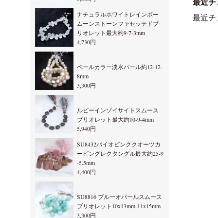
最近チ
ナチュラルホワイトレインボー
最近チ
ムーンストーンファセッテドブ
リオレット最大約9-7-3mm
4,730円
ペールカラー淡水パール約12-12-
8mm
3,300円
ルビーインゾイサイトスムース
ブリオレット最大約10-9-4mm
5,940円
SU8432バイオピンククオーツカ
ービングレクタングル最大約25-9
-5.5mm
4,400円
SU8816 ブルーオパールスムース
ブリオレット10x13mm-11x15mm
3,300円