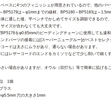
をベースに4つのフィニッシュが用意されているので、他のパー
76～BP5179は～φ1mmまでの線材、BP5180～BP5183は～
本体に通した後、平ペンチでかしめてサイズを調節できるので
とサイズが合わなくても大丈夫です。
BP5176をφ0.65mmのビーディングチェーンに使用しても
エンドパーツの接着には[スーパーニューグルー]がベストセレク
ーコードは太さにムラがあり、通らない場合があります。
時にはレザーコードのエンドをカミソリなどで少し削いで細く
小さい場合がありますが、オウル（目打ち）等で簡単に拡げる
位 1個
ブラス
φ5.5mm 穴の大きさ1mm