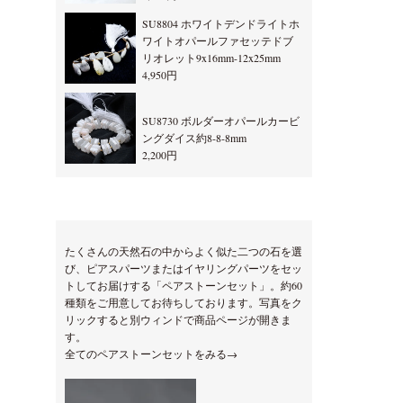
SU8804 ホワイトデンドライトホ
ワイトオパールファセッテドブ
リオレット9x16mm-12x25mm
4,950円
SU8730 ボルダーオパールカービ
ングダイス約8-8-8mm
2,200円
たくさんの天然石の中からよく似た二つの石を選
び、ピアスパーツまたはイヤリングパーツをセッ
トしてお届けする「ペアストーンセット」。約60
種類をご用意してお待ちしております。写真をク
リックすると別ウィンドで商品ページが開きま
す。
全てのペアストーンセットをみる→