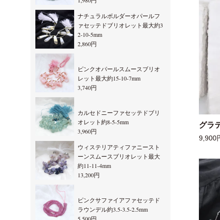
1,980円
ナチュラルボルダーオパールフ
ァセッテドブリオレット最大約3
2-10-5mm
2,860円
ピンクオパールスムースブリオ
レット最大約15-10-7mm
3,740円
カルセドニーファセッテドブリ
オレット約8-5-5mm
グラ
3,960円
9,900
ウィステリアティファニースト
ーンスムースブリオレット最大
約11-11-4mm
13,200円
ピンクサファイアファセッテド
ラウンデル約3.5-3.5-2.5mm
5,500円