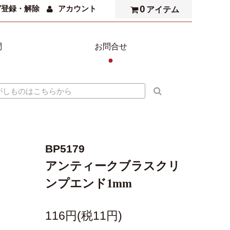
0
ガ登録・解除
アカウント
アイテム
問
お問合せ
●
BP5179
アンティークブラスクリ
ンプエンド1mm
116円(税11円)