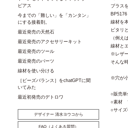
ピアス
ブラス
BP51
今までの「難しい」を「カンタン」
線材を
にする接着剤。
ピタリ
最近発売の天然石
（例えば
最近発売のアクセサリーキット
線材と
最近発売のツール
※レザ
最近発売のパーツ
そんな
線材を使い分ける
※穴が
［ビーズバランス］をchatGPTに聞
いてみた
○販売単
最近初発売のデトロワ
○素材 
○サイズ=
デザイナー 清水ヨウコから
FAQ（よくある質問）