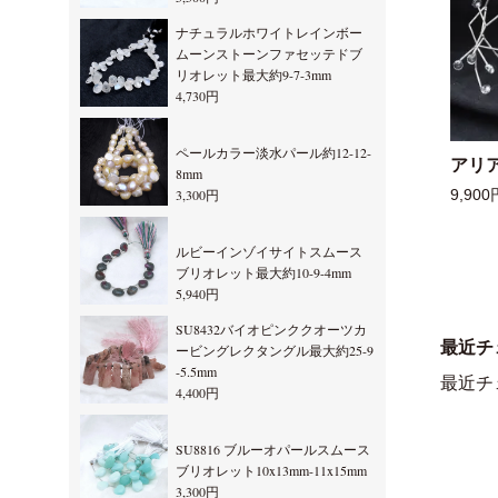
ナチュラルホワイトレインボー
ムーンストーンファセッテドブ
リオレット最大約9-7-3mm
4,730円
ペールカラー淡水パール約12-12-
アリ
8mm
3,300円
9,900
ルビーインゾイサイトスムース
ブリオレット最大約10-9-4mm
5,940円
SU8432バイオピンククオーツカ
最近チ
ービングレクタングル最大約25-9
-5.5mm
最近チ
4,400円
SU8816 ブルーオパールスムース
ブリオレット10x13mm-11x15mm
3,300円