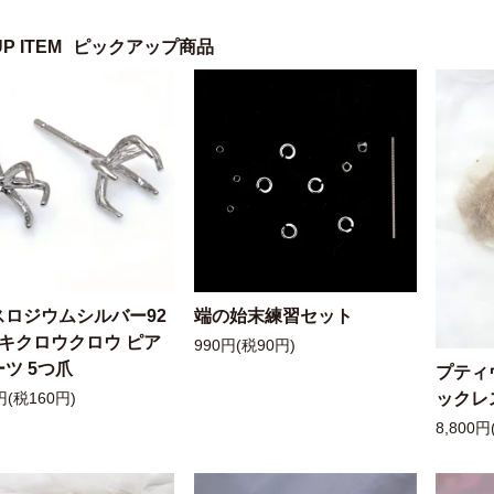
UP ITEM
ピックアップ商品
スロジウムシルバー92
端の始末練習セット
ッキクロウクロウ ピア
990円(税90円)
ツ 5つ爪
プティ
ックレ
円(税160円)
8,800円