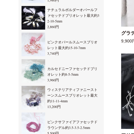
1,980円
ナチュラルボルダーオパールフ
ァセッテドブリオレット最大約3
2-10-5mm
2,860円
グラ
9,900
ピンクオパールスムースブリオ
レット最大約15-10-7mm
3,740円
カルセドニーファセッテドブリ
オレット約8-5-5mm
3,960円
ウィステリアティファニースト
ーンスムースブリオレット最大
約11-11-4mm
13,200円
ピンクサファイアファセッテド
ラウンデル約3.5-3.5-2.5mm
5,500円