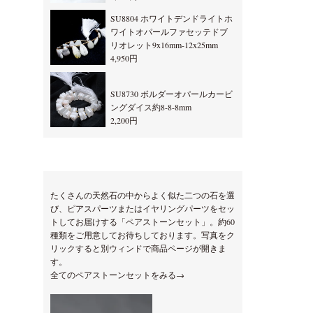
SU8804 ホワイトデンドライトホ
ワイトオパールファセッテドブ
リオレット9x16mm-12x25mm
4,950円
SU8730 ボルダーオパールカービ
ングダイス約8-8-8mm
2,200円
たくさんの天然石の中からよく似た二つの石を選
び、ピアスパーツまたはイヤリングパーツをセッ
トしてお届けする「ペアストーンセット」。約60
種類をご用意してお待ちしております。写真をク
リックすると別ウィンドで商品ページが開きま
す。
全てのペアストーンセットをみる→