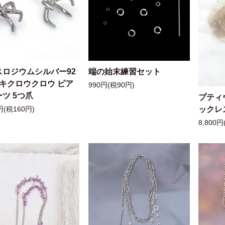
スロジウムシルバー92
端の始末練習セット
ッキクロウクロウ ピア
990円(税90円)
ツ 5つ爪
プティ
ックレ
円(税160円)
8,800円