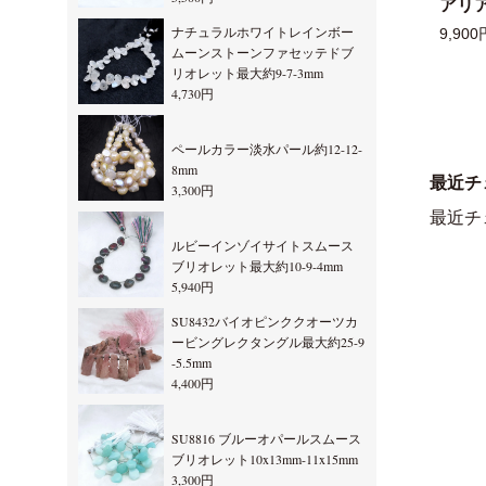
アリ
ナチュラルホワイトレインボー
9,900
ムーンストーンファセッテドブ
リオレット最大約9-7-3mm
4,730円
ペールカラー淡水パール約12-12-
8mm
最近チ
3,300円
最近チ
ルビーインゾイサイトスムース
ブリオレット最大約10-9-4mm
5,940円
SU8432バイオピンククオーツカ
ービングレクタングル最大約25-9
-5.5mm
4,400円
SU8816 ブルーオパールスムース
ブリオレット10x13mm-11x15mm
3,300円