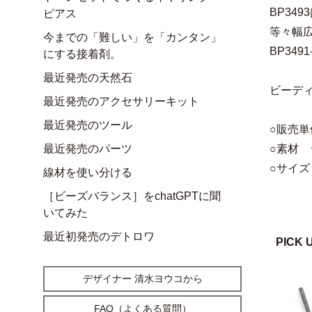
BP34
ピアス
等々幅
今までの「難しい」を「カンタン」
BP34
にする接着剤。
最近発売の天然石
ビーデ
最近発売のアクセサリーキット
最近発売のツール
○販売単
最近発売のパーツ
○素材 
○サイズ
線材を使い分ける
［ビーズバランス］をchatGPTに聞
いてみた
最近初発売のデトロワ
PICK 
デザイナー 清水ヨウコから
FAQ（よくある質問）