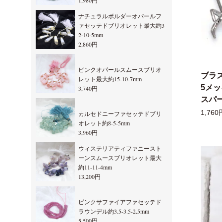
1,980円
ナチュラルボルダーオパールフ
ァセッテドブリオレット最大約3
2-10-5mm
2,860円
ピンクオパールスムースブリオ
ブラ
レット最大約15-10-7mm
5メ
3,740円
スパー
1,760
カルセドニーファセッテドブリ
オレット約8-5-5mm
3,960円
ウィステリアティファニースト
ーンスムースブリオレット最大
約11-11-4mm
13,200円
ピンクサファイアファセッテド
ラウンデル約3.5-3.5-2.5mm
5,500円