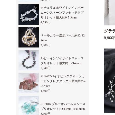
ナチュラルホワイトレインボー
ムーンストーンファセッテドブ
リオレット最大約9-7-3mm
4,730円
グラ
ペールカラー淡水パール約12-12-
9,900
8mm
3,300円
ルビーインゾイサイトスムース
ブリオレット最大約10-9-4mm
5,940円
SU8432バイオピンククオーツカ
ービングレクタングル最大約25-9
-5.5mm
4,400円
SU8816 ブルーオパールスムース
ブリオレット10x13mm-11x15mm
3,300円