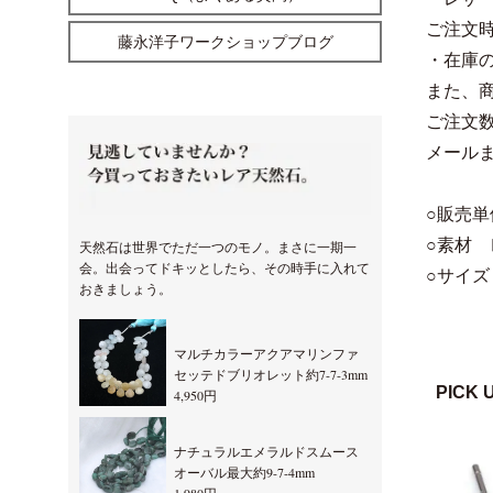
ご注文
藤永洋子ワークショップブログ
・在庫の
また、
ご注文
メール
○販売単
○素材 
天然石は世界でただ一つのモノ。まさに一期一
会。出会ってドキッとしたら、その時手に入れて
○サイズ
おきましょう。
マルチカラーアクアマリンファ
セッテドブリオレット約7-7-3mm
PICK 
4,950円
ナチュラルエメラルドスムース
オーバル最大約9-7-4mm