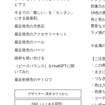
ピアス
想像力
今までの「難しい」を「カンタン」
16色
にする接着剤。
色と色
豊富な
最近発売の天然石
ラメ感
最近発売のアクセサリーキット
最近発売のツール
※金属
最近発売のパーツ
線材を使い分ける
【ご注
・この
［ビーズバランス］をchatGPTに聞
いてみた
・太さ
・つな
最近初発売のデトロワ
・色は
・色落
デザイナー 清水ヨウコから
・コー
FAQ（よくある質問）
・レザー