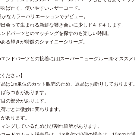
が羽ばたく、使いやすいレザーコード。
の豊かなカラーバリエーションでデビュー。
が出会って生まれる新鮮な響き合いに少しドキドキします。
エンドパーツとのマッチングを探すのも楽しい時間。
のある輝きが特徴のシャイニーシリーズ。
のエンドパーツとの接着には[スーパーニューグルー]をオススメ
意ください】
商品は1m単位のカット販売のため、返品はお断りしております
にばらつきがあります。
ぎ目の部分があります。
入荷ごとに微妙に変わります。
ちがあります。
ティングしているためひび割れ箇所があります。
コードのカット販売品は、1m単位×10個の場合は、10mでお