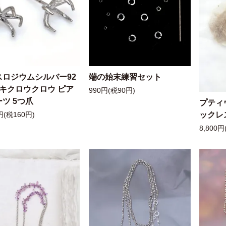
スロジウムシルバー92
端の始末練習セット
ッキクロウクロウ ピア
990円(税90円)
ツ 5つ爪
プティ
ックレ
円(税160円)
8,800円