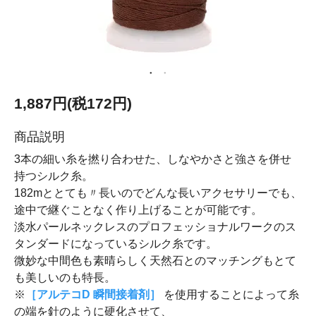
1,887円(税172円)
商品説明
3本の細い糸を撚り合わせた、しなやかさと強さを併せ
持つシルク糸。
182mととても〃長いのでどんな長いアクセサリーでも、
途中で継ぐことなく作り上げることが可能です。
淡水パールネックレスのプロフェッショナルワークのス
タンダードになっているシルク糸です。
微妙な中間色も素晴らしく天然石とのマッチングもとて
も美しいのも特長。
※
［アルテコD 瞬間接着剤］
を使用することによって糸
の端を針のように硬化させて、