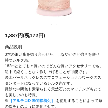
1,887円(税172円)
商品説明
3本の細い糸を撚り合わせた、しなやかさと強さを併せ
持つシルク糸。
182mととても〃長いのでどんな長いアクセサリーでも、
途中で継ぐことなく作り上げることが可能です。
淡水パールネックレスのプロフェッショナルワークのス
タンダードになっているシルク糸です。
微妙な中間色も素晴らしく天然石とのマッチングもとて
も美しいのも特長。
※
［アルテコD 瞬間接着剤］
を使用することによって糸
の端を針のように硬化させて、