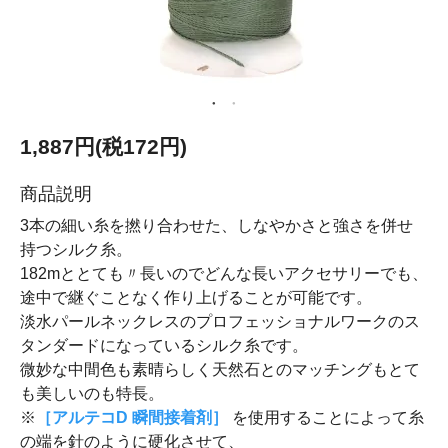
1,887円(税172円)
商品説明
3本の細い糸を撚り合わせた、しなやかさと強さを併せ
持つシルク糸。
182mととても〃長いのでどんな長いアクセサリーでも、
途中で継ぐことなく作り上げることが可能です。
淡水パールネックレスのプロフェッショナルワークのス
タンダードになっているシルク糸です。
微妙な中間色も素晴らしく天然石とのマッチングもとて
も美しいのも特長。
※
［アルテコD 瞬間接着剤］
を使用することによって糸
の端を針のように硬化させて、