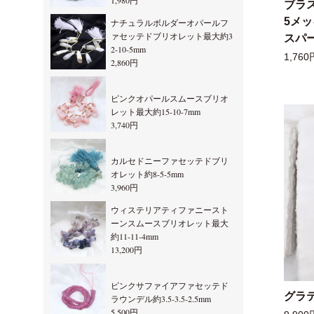
1,980円
ブラ
5メ
ナチュラルボルダーオパールフ
ァセッテドブリオレット最大約3
スパー
2-10-5mm
1,760
2,860円
ピンクオパールスムースブリオ
レット最大約15-10-7mm
3,740円
カルセドニーファセッテドブリ
オレット約8-5-5mm
3,960円
ウィステリアティファニースト
ーンスムースブリオレット最大
約11-11-4mm
13,200円
ピンクサファイアファセッテド
グラ
ラウンデル約3.5-3.5-2.5mm
5,500円