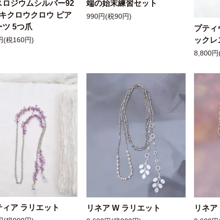
スロジウムシルバー92
端の始末練習セット
ッキクロウクロウ ピア
990円(税90円)
ツ 5つ爪
プティ
ックレ
円(税160円)
8,800円
ティア ラリエット
リネア W ラリエット
リネア