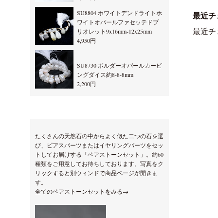
SU8804 ホワイトデンドライトホ
最近チ
ワイトオパールファセッテドブ
最近チ
リオレット9x16mm-12x25mm
4,950円
SU8730 ボルダーオパールカービ
ングダイス約8-8-8mm
2,200円
たくさんの天然石の中からよく似た二つの石を選
び、ピアスパーツまたはイヤリングパーツをセッ
トしてお届けする「ペアストーンセット」。約60
種類をご用意してお待ちしております。写真をク
リックすると別ウィンドで商品ページが開きま
す。
全てのペアストーンセットをみる→