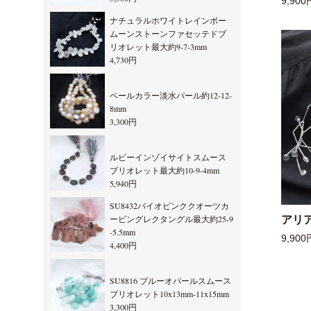
9,900
ナチュラルホワイトレインボー
ムーンストーンファセッテドブ
リオレット最大約9-7-3mm
4,730円
ペールカラー淡水パール約12-12-
8mm
3,300円
ルビーインゾイサイトスムース
ブリオレット最大約10-9-4mm
5,940円
SU8432バイオピンククオーツカ
ービングレクタングル最大約25-9
アリ
-5.5mm
9,900
4,400円
SU8816 ブルーオパールスムース
ブリオレット10x13mm-11x15mm
3,300円