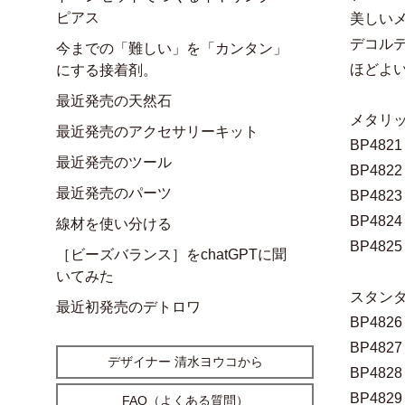
ピアス
美しい
デコル
今までの「難しい」を「カンタン」
ほどよ
にする接着剤。
最近発売の天然石
メタリ
最近発売のアクセサリーキット
BP482
最近発売のツール
BP482
最近発売のパーツ
BP48
BP48
線材を使い分ける
BP482
［ビーズバランス］をchatGPTに聞
いてみた
スタン
最近初発売のデトロワ
BP482
BP482
デザイナー 清水ヨウコから
BP482
BP482
FAQ（よくある質問）