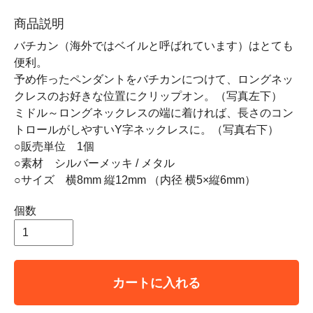
商品説明
バチカン（海外ではベイルと呼ばれています）はとても
便利。
予め作ったペンダントをバチカンにつけて、ロングネッ
クレスのお好きな位置にクリップオン。（写真左下）
ミドル～ロングネックレスの端に着ければ、長さのコン
トロールがしやすいY字ネックレスに。（写真右下）
○販売単位 1個
○素材 シルバーメッキ / メタル
○サイズ 横8mm 縦12mm （内径 横5×縦6mm）
個数
カートに入れる