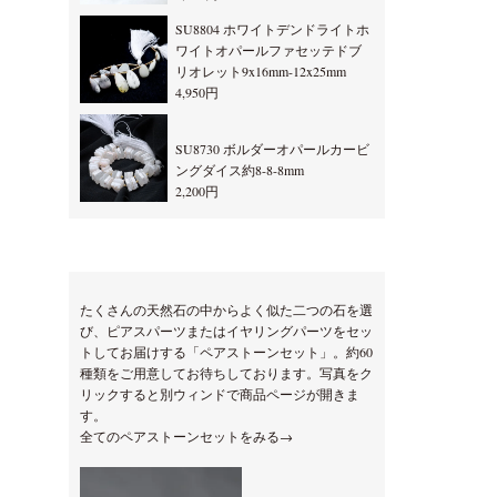
SU8804 ホワイトデンドライトホ
ワイトオパールファセッテドブ
リオレット9x16mm-12x25mm
4,950円
SU8730 ボルダーオパールカービ
ングダイス約8-8-8mm
2,200円
たくさんの天然石の中からよく似た二つの石を選
び、ピアスパーツまたはイヤリングパーツをセッ
トしてお届けする「ペアストーンセット」。約60
種類をご用意してお待ちしております。写真をク
リックすると別ウィンドで商品ページが開きま
す。
全てのペアストーンセットをみる→