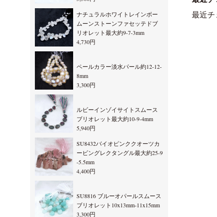
ナチュラルホワイトレインボー
最近チ
ムーンストーンファセッテドブ
リオレット最大約9-7-3mm
4,730円
ペールカラー淡水パール約12-12-
8mm
3,300円
ルビーインゾイサイトスムース
ブリオレット最大約10-9-4mm
5,940円
SU8432バイオピンククオーツカ
ービングレクタングル最大約25-9
-5.5mm
4,400円
SU8816 ブルーオパールスムース
ブリオレット10x13mm-11x15mm
3,300円