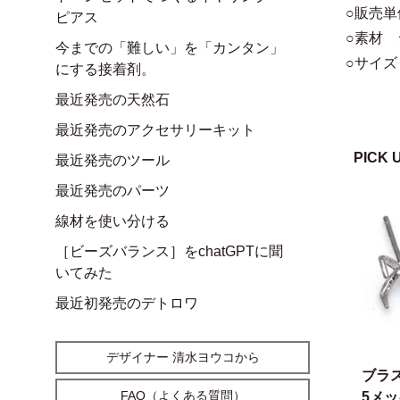
○販売単
ピアス
○素材 
今までの「難しい」を「カンタン」
○サイズ 
にする接着剤。
最近発売の天然石
最近発売のアクセサリーキット
PICK 
最近発売のツール
最近発売のパーツ
線材を使い分ける
［ビーズバランス］をchatGPTに聞
いてみた
最近初発売のデトロワ
デザイナー 清水ヨウコから
ブラ
FAQ（よくある質問）
5メ