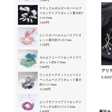
1,980円
ナチュラルボルダーオパールフ
ァセッテドブリオレット最大約3
2-10-5mm
2,860円
ピンクオパールスムースブリオ
レット最大約15-10-7mm
3,740円
カルセドニーファセッテドブリ
オレット約8-5-5mm
3,960円
アリ
ウィステリアティファニースト
9,900
ーンスムースブリオレット最大
約11-11-4mm
13,200円
ピンクサファイアファセッテド
ラウンデル約3.5-3.5-2.5mm
5,500円
最近チ