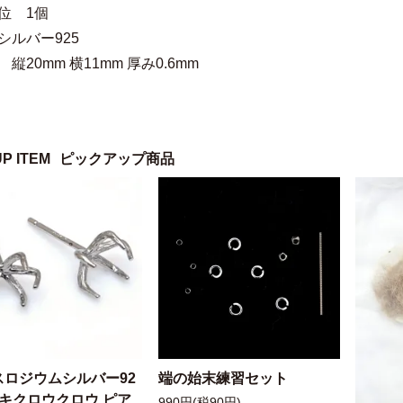
位 1個
シルバー925
縦20mm 横11mm 厚み0.6mm
UP ITEM
ピックアップ商品
スロジウムシルバー92
端の始末練習セット
ッキクロウクロウ ピア
990円(税90円)