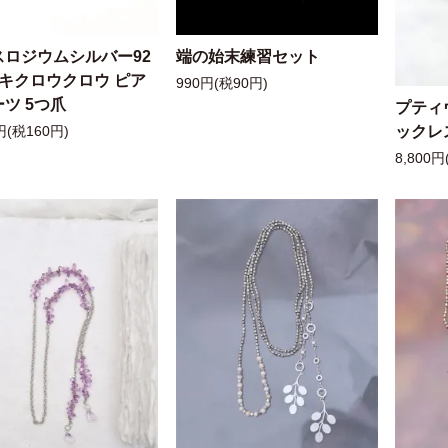
スロジウムシルバー92
端の始末練習セット
ッキクロウクロウ ピア
990円(税90円)
ツ 5つ爪
プティ
ックレ
円(税160円)
8,800円