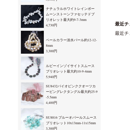
ナチュラルホワイトレインボー
ムーンストーンファセッテドブ
リオレット最大約9-7-3mm
最近チ
4,730円
最近チ
ペールカラー淡水パール約12-12-
8mm
3,300円
ルビーインゾイサイトスムース
ブリオレット最大約10-9-4mm
5,940円
SU8432バイオピンククオーツカ
ービングレクタングル最大約25-9
-5.5mm
4,400円
SU8816 ブルーオパールスムース
ブリオレット10x13mm-11x15mm
3,300円