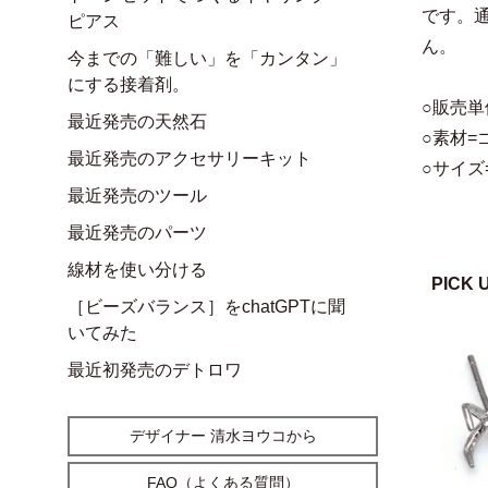
です。
ピアス
ん。
今までの「難しい」を「カンタン」
にする接着剤。
○販売単
最近発売の天然石
○素材=
最近発売のアクセサリーキット
○サイズ=
最近発売のツール
最近発売のパーツ
線材を使い分ける
PICK 
［ビーズバランス］をchatGPTに聞
いてみた
最近初発売のデトロワ
デザイナー 清水ヨウコから
FAQ（よくある質問）