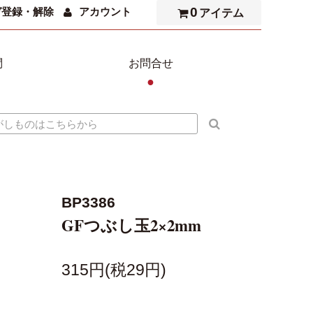
0
ガ登録・解除
アカウント
アイテム
問
お問合せ
●
BP3386
GFつぶし玉2×2mm
315円(税29円)