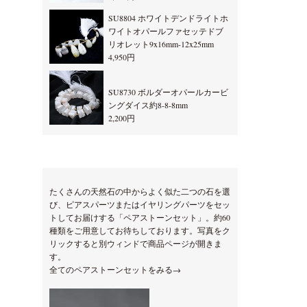
SU8804 ホワイトデンドライトホ
ワイトオパールファセッテドブ
リオレット9x16mm-12x25mm
4,950円
SU8730 ボルダーオパールカービ
ングダイス約8-8-8mm
2,200円
たくさんの天然石の中からよく似た二つの石を選
び、ピアスパーツまたはイヤリングパーツをセッ
トしてお届けする「ペアストーンセット」。約60
種類をご用意してお待ちしております。写真をク
リックすると別ウィンドで商品ページが開きま
す。
全てのペアストーンセットをみる→