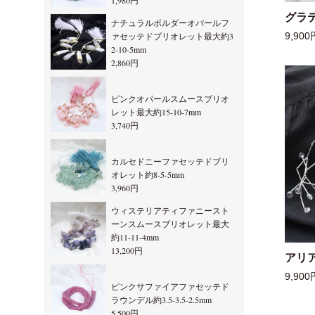
1,980円
グラ
ナチュラルボルダーオパールフ
ァセッテドブリオレット最大約3
9,900
2-10-5mm
2,860円
ピンクオパールスムースブリオ
レット最大約15-10-7mm
3,740円
カルセドニーファセッテドブリ
オレット約8-5-5mm
3,960円
ウィステリアティファニースト
ーンスムースブリオレット最大
約11-11-4mm
13,200円
アリ
9,900
ピンクサファイアファセッテド
ラウンデル約3.5-3.5-2.5mm
5,500円