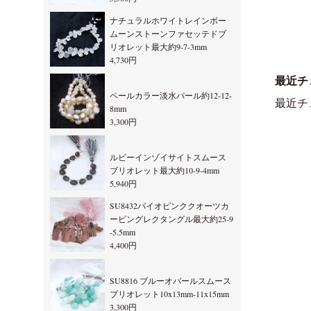
ナチュラルホワイトレインボー
ムーンストーンファセッテドブ
リオレット最大約9-7-3mm
4,730円
最近チ
ペールカラー淡水パール約12-12-
最近チ
8mm
3,300円
ルビーインゾイサイトスムース
ブリオレット最大約10-9-4mm
5,940円
SU8432バイオピンククオーツカ
ービングレクタングル最大約25-9
-5.5mm
4,400円
SU8816 ブルーオパールスムース
ブリオレット10x13mm-11x15mm
3,300円