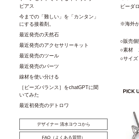
ピアス
ビーダ
今までの「難しい」を「カンタン」
※海外
にする接着剤。
最近発売の天然石
○販売個
最近発売のアクセサリーキット
○素材
最近発売のツール
○サイズ
最近発売のパーツ
線材を使い分ける
［ビーズバランス］をchatGPTに聞
PICK 
いてみた
最近初発売のデトロワ
デザイナー 清水ヨウコから
FAQ（よくある質問）