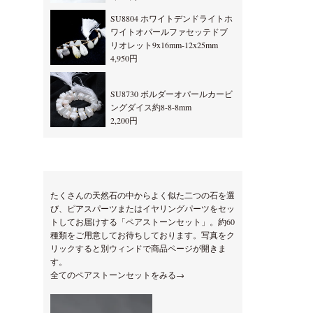
SU8804 ホワイトデンドライトホ
ワイトオパールファセッテドブ
リオレット9x16mm-12x25mm
4,950円
SU8730 ボルダーオパールカービ
ングダイス約8-8-8mm
2,200円
たくさんの天然石の中からよく似た二つの石を選
び、ピアスパーツまたはイヤリングパーツをセッ
トしてお届けする「ペアストーンセット」。約60
種類をご用意してお待ちしております。写真をク
リックすると別ウィンドで商品ページが開きま
す。
全てのペアストーンセットをみる→