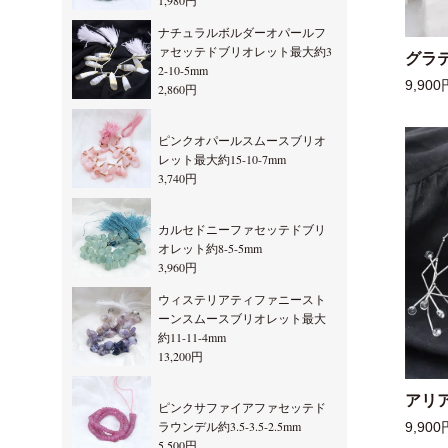
1,980円
ナチュラルボルダーオパールフ
ァセッテドブリオレット最大約3
グラ
2-10-5mm
9,900
2,860円
ピンクオパールスムースブリオ
レット最大約15-10-7mm
3,740円
カルセドニーファセッテドブリ
オレット約8-5-5mm
3,960円
ウィステリアティファニースト
ーンスムースブリオレット最大
約11-11-4mm
13,200円
アリ
ピンクサファイアファセッテド
ラウンデル約3.5-3.5-2.5mm
9,900
5,500円