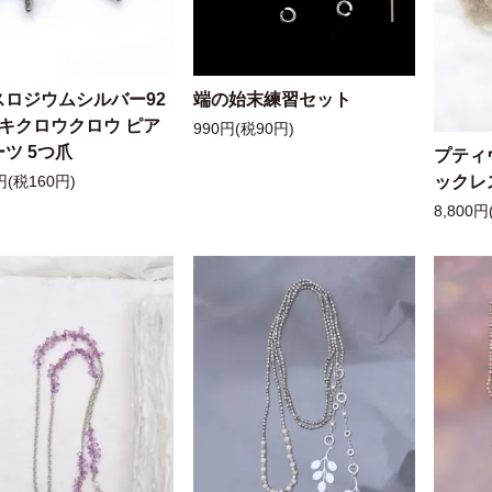
スロジウムシルバー92
端の始末練習セット
ッキクロウクロウ ピア
990円(税90円)
ツ 5つ爪
プティ
ックレ
円(税160円)
8,800円