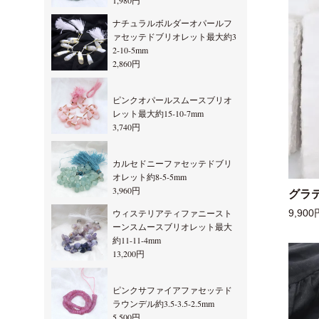
1,980円
ナチュラルボルダーオパールフ
ァセッテドブリオレット最大約3
2-10-5mm
2,860円
ピンクオパールスムースブリオ
レット最大約15-10-7mm
3,740円
カルセドニーファセッテドブリ
オレット約8-5-5mm
3,960円
グラ
ウィステリアティファニースト
9,900
ーンスムースブリオレット最大
約11-11-4mm
13,200円
ピンクサファイアファセッテド
ラウンデル約3.5-3.5-2.5mm
5,500円