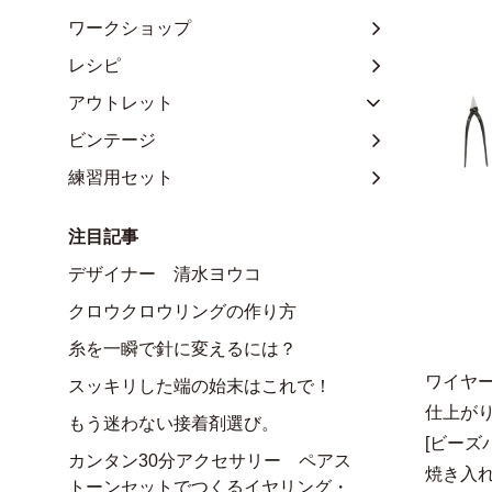
ワークショップ
レシピ
アウトレット
ビンテージ
練習用セット
注目記事
デザイナー 清水ヨウコ
クロウクロウリングの作り方
糸を一瞬で針に変えるには？
ワイヤ
スッキリした端の始末はこれで！
仕上が
もう迷わない接着剤選び。
[ビーズ
カンタン30分アクセサリー ペアス
焼き入
トーンセットでつくるイヤリング・