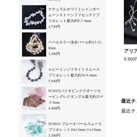
ナチュラルホワイトレインボー
ムーンストーンファセッテドブ
リオレット最大約9-7-3mm
4,730円
ペールカラー淡水パール約12-12-
8mm
アリ
3,300円
9,900
ルビーインゾイサイトスムース
ブリオレット最大約10-9-4mm
5,940円
SU8432バイオピンククオーツカ
ービングレクタングル最大約25-9
最近チ
-5.5mm
4,400円
最近チ
SU8816 ブルーオパールスムース
ブリオレット10x13mm-11x15mm
3,300円