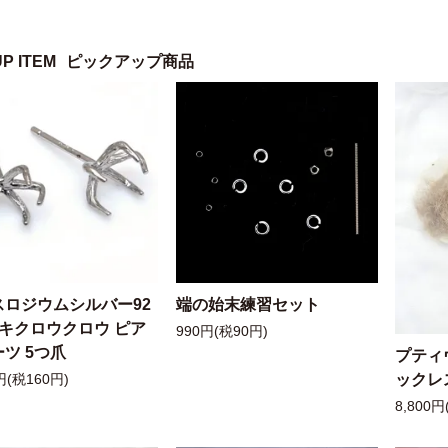
UP ITEM
ピックアップ商品
スロジウムシルバー92
端の始末練習セット
ッキクロウクロウ ピア
990円(税90円)
ツ 5つ爪
プティ
ックレ
円(税160円)
8,800円