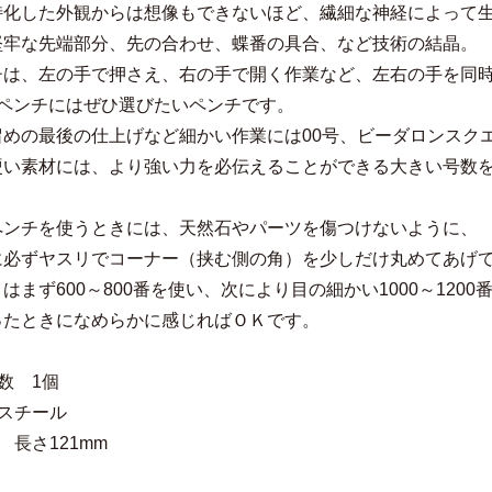
特化した外観からは想像もできないほど、繊細な神経によって
堅牢な先端部分、先の合わせ、蝶番の具合、など技術の結晶。
チは、左の手で押さえ、右の手で開く作業など、左右の手を同
のペンチにはぜひ選びたいペンチです。
留めの最後の仕上げなど細かい作業には00号、ビーダロンスク
硬い素材には、より強い力を必伝えることができる大きい号数
ペンチを使うときには、天然石やパーツを傷つけないように、
に必ずヤスリでコーナー（挟む側の角）を少しだけ丸めてあげ
はまず600～800番を使い、次により目の細かい1000～12
ったときになめらかに感じればＯＫです。
数 1個
 スチール
 長さ121mm