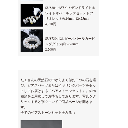
SU8804 ホワイトデンドライトホ
ワイトオパールファセッテドブ
リオレット9x16mm-12x25mm
4,950円
SU8730 ボルダーオパールカービ
ングダイス約8-8-8mm
2,200円
たくさんの天然石の中からよく似た二つの石を選
び、ピアスパーツまたはイヤリングパーツをセッ
トしてお届けする「ペアストーンセット」。約60
種類をご用意してお待ちしております。写真をク
リックすると別ウィンドで商品ページが開きま
す。
全てのペアストーンセットをみる→