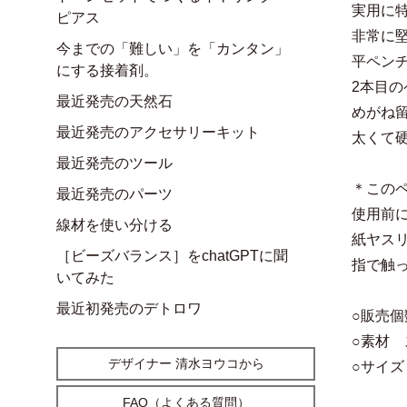
実用に
ピアス
非常に
今までの「難しい」を「カンタン」
平ペン
にする接着剤。
2本目
最近発売の天然石
めがね
最近発売のアクセサリーキット
太くて
最近発売のツール
＊この
最近発売のパーツ
使用前
線材を使い分ける
紙ヤスリ
［ビーズバランス］をchatGPTに聞
指で触
いてみた
最近初発売のデトロワ
○販売個
○素材
デザイナー 清水ヨウコから
○サイズ
FAQ（よくある質問）