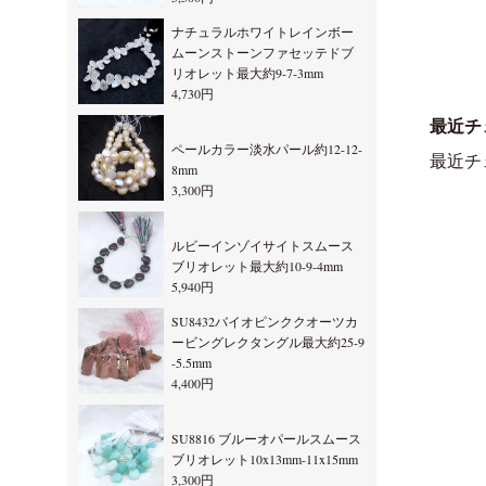
ナチュラルホワイトレインボー
ムーンストーンファセッテドブ
リオレット最大約9-7-3mm
4,730円
最近チ
ペールカラー淡水パール約12-12-
最近チ
8mm
3,300円
ルビーインゾイサイトスムース
ブリオレット最大約10-9-4mm
5,940円
SU8432バイオピンククオーツカ
ービングレクタングル最大約25-9
-5.5mm
4,400円
SU8816 ブルーオパールスムース
ブリオレット10x13mm-11x15mm
3,300円