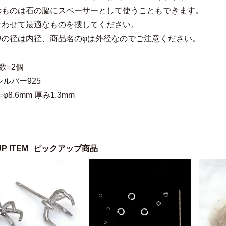
のものは石の脇にスペーサーとして使うこともできます。
合わせて最適なものを捜してください。
中の径は内径、商品名のφは外径なのでご注意ください。
数=2個
シルバー925
φ8.6mm 厚み1.3mm
UP ITEM
ピックアップ商品