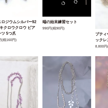
スロジウムシルバー92
端の始末練習セット
ッキクロウクロウ ピア
990円(税90円)
ツ 5つ爪
プティ
ックレ
円(税160円)
8,800円