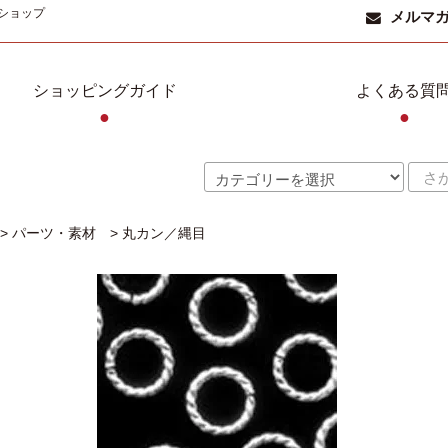
ショップ
メルマ
ショッピングガイド
よくある質
●
●
>
パーツ・素材
>
丸カン／縄目