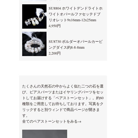
SU8804 ホワイトデンドライトホ
ワイトオパールファセッテドブ
リオレット9x16mm-12x25mm
4,950円
SU8730 ボルダーオパールカービ
ングダイス約8-8-8mm
2,200円
たくさんの天然石の中からよく似た二つの石を選
び、ピアスパーツまたはイヤリングパーツをセッ
トしてお届けする「ペアストーンセット」。約60
種類をご用意してお待ちしております。写真をク
リックすると別ウィンドで商品ページが開きま
す。
全てのペアストーンセットをみる→