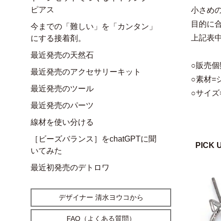
ピアス
小さめ
目的に
今までの「難しい」を「カンタン」
上記表
にする接着剤。
最近発売の天然石
○販売個
最近発売のアクセサリーキット
○素材=
最近発売のツール
○サイズ=
最近発売のパーツ
線材を使い分ける
［ビーズバランス］をchatGPTに聞
PICK 
いてみた
最近初発売のデトロワ
デザイナー 清水ヨウコから
FAQ（よくある質問）