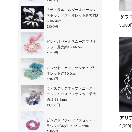
1,980円
ナチュラルボルダーオパールフ
ァセッテドブリオレット最大約3
グラ
2-10-5mm
9,900
2,860円
ピンクオパールスムースブリオ
レット最大約15-10-7mm
3,740円
カルセドニーファセッテドブリ
オレット約8-5-5mm
3,960円
ウィステリアティファニースト
ーンスムースブリオレット最大
約11-11-4mm
13,200円
アリ
ピンクサファイアファセッテド
ラウンデル約3.5-3.5-2.5mm
9,900
5,500円