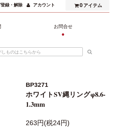
0
ガ登録・解除
アカウント
アイテム
問
お問合せ
●
BP3271
ホワイトSV縄リングφ8.6-
1.3mm
263円(税24円)