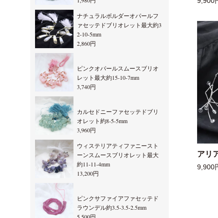
1,980円
9,900
ナチュラルボルダーオパールフ
ァセッテドブリオレット最大約3
2-10-5mm
2,860円
ピンクオパールスムースブリオ
レット最大約15-10-7mm
3,740円
カルセドニーファセッテドブリ
オレット約8-5-5mm
3,960円
ウィステリアティファニースト
アリ
ーンスムースブリオレット最大
約11-11-4mm
9,900
13,200円
ピンクサファイアファセッテド
ラウンデル約3.5-3.5-2.5mm
5,500円