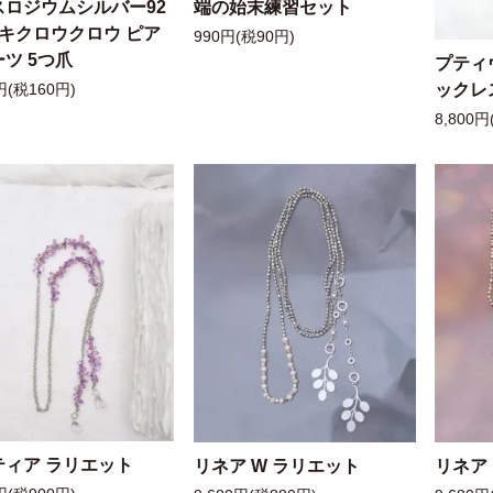
スロジウムシルバー92
端の始末練習セット
ッキクロウクロウ ピア
990円(税90円)
ツ 5つ爪
プティ
ックレ
円(税160円)
8,800円
ティア ラリエット
リネア W ラリエット
リネア