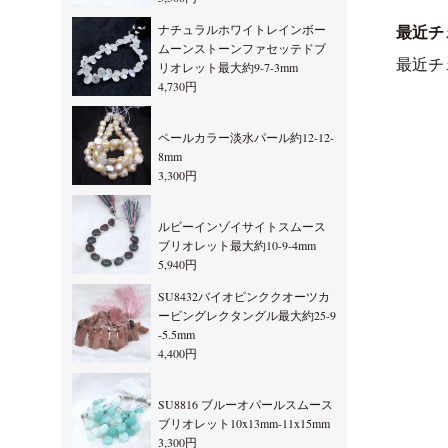
ナチュラルホワイトレインボー
最近チ
ムーンストーンファセッテドブ
最近チ
リオレット最大約9-7-3mm
4,730円
ペールカラー淡水パール約12-12-
8mm
3,300円
ルビーインゾイサイトスムース
ブリオレット最大約10-9-4mm
5,940円
SU8432バイオピンククオーツカ
ービングレクタングル最大約25-9
-5.5mm
4,400円
SU8816 ブルーオパールスムース
ブリオレット10x13mm-11x15mm
3,300円