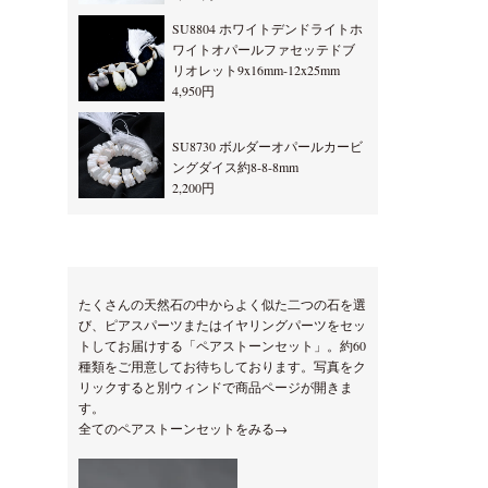
SU8804 ホワイトデンドライトホ
ワイトオパールファセッテドブ
リオレット9x16mm-12x25mm
4,950円
SU8730 ボルダーオパールカービ
ングダイス約8-8-8mm
2,200円
たくさんの天然石の中からよく似た二つの石を選
び、ピアスパーツまたはイヤリングパーツをセッ
トしてお届けする「ペアストーンセット」。約60
種類をご用意してお待ちしております。写真をク
リックすると別ウィンドで商品ページが開きま
す。
全てのペアストーンセットをみる→