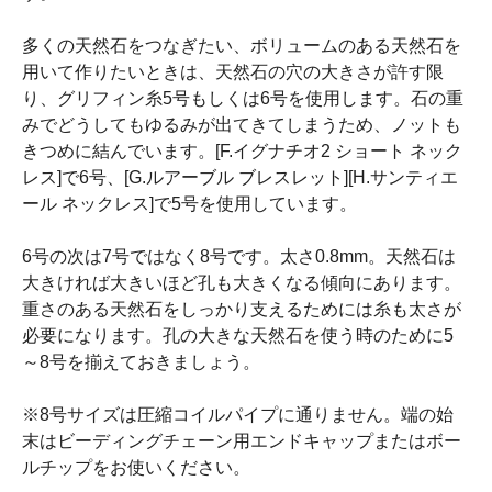
多くの天然石をつなぎたい、ボリュームのある天然石を
用いて作りたいときは、天然石の穴の大きさが許す限
り、グリフィン糸5号もしくは6号を使用します。石の重
みでどうしてもゆるみが出てきてしまうため、ノットも
きつめに結んでいます。[F.イグナチオ2 ショート ネック
レス]で6号、[G.ルアーブル ブレスレット][H.サンティエ
ール ネックレス]で5号を使用しています。
6号の次は7号ではなく8号です。太さ0.8mm。天然石は
大きければ大きいほど孔も大きくなる傾向にあります。
重さのある天然石をしっかり支えるためには糸も太さが
必要になります。孔の大きな天然石を使う時のために5
～8号を揃えておきましょう。
※8号サイズは圧縮コイルパイプに通りません。端の始
末はビーディングチェーン用エンドキャップまたはボー
ルチップをお使いください。