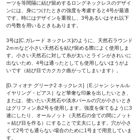
ーツを等間隔に結び留めするロングネックレスのデザイ
ンには、身につけたときの強度を考慮すると4号が最適
です。時にはデザインを重視し、3号あるいはそれ以下
の号数を用いるときもあります。
3号は[C.ガレード ネックレス]のように、天然石ラウンド
2ｍｍなど小さい天然石を結び留める際によく使用しま
す。小さい天然石に対して糸が太いとラインがきれいに
出ないため、4号は通ったとしても使用しないほうがよ
いです（結び目でカクカク曲がってしまいます）。
[D.フィオナ グリーナ2 ネックレス]［E.ジャン シャルル
イヤリング・ピアス］など華奢な印象を出したいとき、
または、使いたい天然石や淡水パールの穴が小さいとき
はグリフィン糸2号を使用します。強度を保てるように3
連にしたり、オールノット（天然石の全ての間にノット
＝結び目を作る）にすることで丈夫にします。穴が小さ
くて2号でも通らない場合のために1号まで用意していま
す。