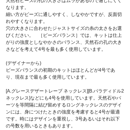
天然石ビーズの孔の大きさはムラがあるので通しにくく
なります。
細い方がビーズに通しやすく、しなやかですが、反面切
れやすくなります。
穴の大きさに合わせたジャストサイズの糸の太さをお選
びください。 ［ビーズバランス］では、キットは仕上
がりの強度としなやかさのバランス、天然石の孔の大き
さなどを考えて4号を最も多く使用しています。
(デザイナーから)
ビーズバランスの初期のキットはほとんどが4号であ
り、現在まで最も多く使用しています。
[A.グレースデザートレーブ ネックレス][B.パラディドル2
ネックレス]などにも4号を使用しています。天然石やパ
ーツを等間隔に結び留めするロングネックレスのデザイ
ンには、身につけたときの強度を考慮すると4号が最適
です。時にはデザインを重視し、3号あるいはそれ以下
の号数を用いるときもあります。