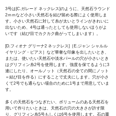
3号は[C.ガレード ネックレス]のように、天然石ラウンド
2ｍｍなど小さい天然石を結び留める際によく使用しま
す。小さい天然石に対して糸が太いとラインがきれいに
出ないため、4号は通ったとしても使用しないほうがよ
いです（結び目でカクカク曲がってしまいます）。
[D.フィオナ グリーナ2 ネックレス]［E.ジャン シャルル
イヤリング・ピアス］など華奢な印象を出したいとき、
または、使いたい天然石や淡水パールの穴が小さいとき
はグリフィン糸2号を使用します。強度を保てるように3
連にしたり、オールノット（天然石の全ての間にノット
＝結び目を作る）にすることで丈夫にします。穴が小さ
くて2号でも通らない場合のために1号まで用意していま
す。
多くの天然石をつなぎたい、ボリュームのある天然石を
用いて作りたいときは、天然石の穴の大きさが許す限
り、グリフィン糸5号もしくは6号を使用します。石の重