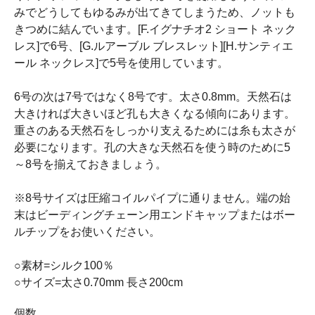
みでどうしてもゆるみが出てきてしまうため、ノットも
きつめに結んでいます。[F.イグナチオ2 ショート ネック
レス]で6号、[G.ルアーブル ブレスレット][H.サンティエ
ール ネックレス]で5号を使用しています。
6号の次は7号ではなく8号です。太さ0.8mm。天然石は
大きければ大きいほど孔も大きくなる傾向にあります。
重さのある天然石をしっかり支えるためには糸も太さが
必要になります。孔の大きな天然石を使う時のために5
～8号を揃えておきましょう。
※8号サイズは圧縮コイルパイプに通りません。端の始
末はビーディングチェーン用エンドキャップまたはボー
ルチップをお使いください。
○素材=シルク100％
○サイズ=太さ0.70mm 長さ200cm
個数