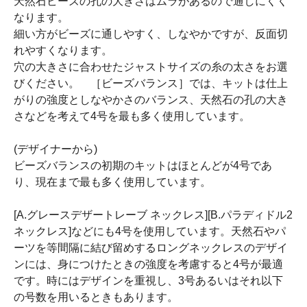
天然石ビーズの孔の大きさはムラがあるので通しにくく
なります。
細い方がビーズに通しやすく、しなやかですが、反面切
れやすくなります。
穴の大きさに合わせたジャストサイズの糸の太さをお選
びください。 ［ビーズバランス］では、キットは仕上
がりの強度としなやかさのバランス、天然石の孔の大き
さなどを考えて4号を最も多く使用しています。
(デザイナーから)
ビーズバランスの初期のキットはほとんどが4号であ
り、現在まで最も多く使用しています。
[A.グレースデザートレーブ ネックレス][B.パラディドル2
ネックレス]などにも4号を使用しています。天然石やパ
ーツを等間隔に結び留めするロングネックレスのデザイ
ンには、身につけたときの強度を考慮すると4号が最適
です。時にはデザインを重視し、3号あるいはそれ以下
の号数を用いるときもあります。