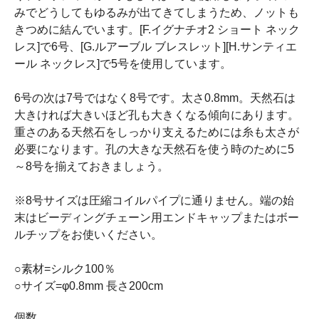
みでどうしてもゆるみが出てきてしまうため、ノットも
きつめに結んでいます。[F.イグナチオ2 ショート ネック
レス]で6号、[G.ルアーブル ブレスレット][H.サンティエ
ール ネックレス]で5号を使用しています。
6号の次は7号ではなく8号です。太さ0.8mm。天然石は
大きければ大きいほど孔も大きくなる傾向にあります。
重さのある天然石をしっかり支えるためには糸も太さが
必要になります。孔の大きな天然石を使う時のために5
～8号を揃えておきましょう。
※8号サイズは圧縮コイルパイプに通りません。端の始
末はビーディングチェーン用エンドキャップまたはボー
ルチップをお使いください。
○素材=シルク100％
○サイズ=φ0.8mm 長さ200cm
個数