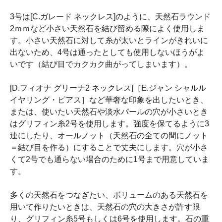
3号は[C.ガレード ネックレス]のように、天然石ラウンド
2ｍｍなど小さい天然石を結び留める際によく使用しま
す。小さい天然石に対して糸が太いとラインがきれいに
出ないため、4号は通ったとしても使用しないほうがよ
いです（結び目でカクカク曲がってしまいます）。
[D.フィオナ グリーナ2 ネックレス]［E.ジャン シャルル
イヤリング・ピアス］など華奢な印象を出したいとき、
または、使いたい天然石や淡水パールの穴が小さいとき
はグリフィン糸2号を使用します。強度を保てるように3
連にしたり、オールノット（天然石の全ての間にノット
＝結び目を作る）にすることで丈夫にします。穴が小さ
くて2号でも通らない場合のために1号まで用意していま
す。
多くの天然石をつなぎたい、ボリュームのある天然石を
用いて作りたいときは、天然石の穴の大きさが許す限
り、グリフィン糸5号もしくは6号を使用します。石の重