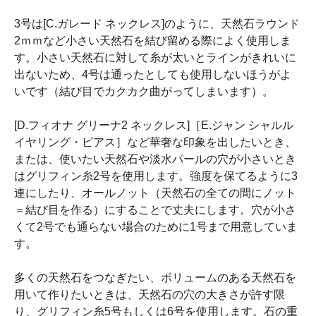
3号は[C.ガレード ネックレス]のように、天然石ラウンド
2ｍｍなど小さい天然石を結び留める際によく使用しま
す。小さい天然石に対して糸が太いとラインがきれいに
出ないため、4号は通ったとしても使用しないほうがよ
いです（結び目でカクカク曲がってしまいます）。
[D.フィオナ グリーナ2 ネックレス]［E.ジャン シャルル
イヤリング・ピアス］など華奢な印象を出したいとき、
または、使いたい天然石や淡水パールの穴が小さいとき
はグリフィン糸2号を使用します。強度を保てるように3
連にしたり、オールノット（天然石の全ての間にノット
＝結び目を作る）にすることで丈夫にします。穴が小さ
くて2号でも通らない場合のために1号まで用意していま
す。
多くの天然石をつなぎたい、ボリュームのある天然石を
用いて作りたいときは、天然石の穴の大きさが許す限
り、グリフィン糸5号もしくは6号を使用します。石の重