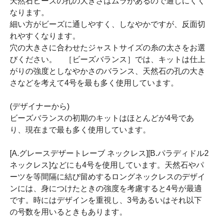
天然石ビーズの孔の大きさはムラがあるので通しにくく
なります。
細い方がビーズに通しやすく、しなやかですが、反面切
れやすくなります。
穴の大きさに合わせたジャストサイズの糸の太さをお選
びください。 ［ビーズバランス］では、キットは仕上
がりの強度としなやかさのバランス、天然石の孔の大き
さなどを考えて4号を最も多く使用しています。
(デザイナーから)
ビーズバランスの初期のキットはほとんどが4号であ
り、現在まで最も多く使用しています。
[A.グレースデザートレーブ ネックレス][B.パラディドル2
ネックレス]などにも4号を使用しています。天然石やパ
ーツを等間隔に結び留めするロングネックレスのデザイ
ンには、身につけたときの強度を考慮すると4号が最適
です。時にはデザインを重視し、3号あるいはそれ以下
の号数を用いるときもあります。