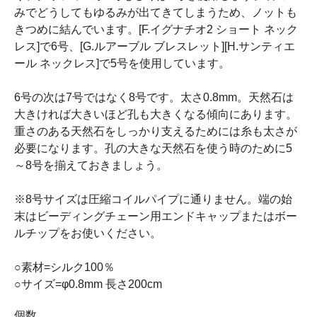
みでどうしてもゆるみが出てきてしまうため、ノットも
きつめに結んでいます。[F.イグナチオ2 ショート ネック
レス]で6号、[G.ルアーブル ブレスレット][H.サンティエ
ール ネックレス]で5号を使用しています。
6号の次は7号ではなく8号です。太さ0.8mm。天然石は
大きければ大きいほど孔も大きくなる傾向にあります。
重さのある天然石をしっかり支えるためには糸も太さが
必要になります。孔の大きな天然石を使う時のために5
～8号を揃えておきましょう。
※8号サイズは圧縮コイルパイプに通りません。端の始
末はビーディングチェーン用エンドキャップまたはボー
ルチップをお使いください。
○素材=シルク100％
○サイズ=φ0.8mm 長さ200cm
個数