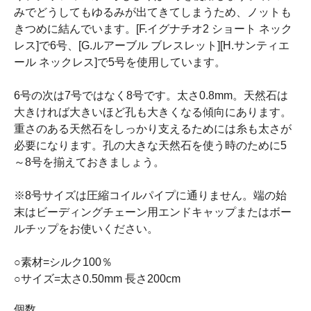
みでどうしてもゆるみが出てきてしまうため、ノットも
きつめに結んでいます。[F.イグナチオ2 ショート ネック
レス]で6号、[G.ルアーブル ブレスレット][H.サンティエ
ール ネックレス]で5号を使用しています。
6号の次は7号ではなく8号です。太さ0.8mm。天然石は
大きければ大きいほど孔も大きくなる傾向にあります。
重さのある天然石をしっかり支えるためには糸も太さが
必要になります。孔の大きな天然石を使う時のために5
～8号を揃えておきましょう。
※8号サイズは圧縮コイルパイプに通りません。端の始
末はビーディングチェーン用エンドキャップまたはボー
ルチップをお使いください。
○素材=シルク100％
○サイズ=太さ0.50mm 長さ200cm
個数