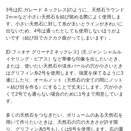
3号は[C.ガレード ネックレス]のように、天然石ラウンド
2ｍｍなど小さい天然石を結び留める際によく使用しま
す。小さい天然石に対して糸が太いとラインがきれいに
出ないため、4号は通ったとしても使用しないほうがよ
いです（結び目でカクカク曲がってしまいます）。
[D.フィオナ グリーナ2 ネックレス]［E.ジャン シャルル
イヤリング・ピアス］など華奢な印象を出したいとき、
または、使いたい天然石や淡水パールの穴が小さいとき
はグリフィン糸2号を使用します。強度を保てるように3
連にしたり、オールノット（天然石の全ての間にノット
＝結び目を作る）にすることで丈夫にします。穴が小さ
くて2号でも通らない場合のために1号まで用意していま
す。
多くの天然石をつなぎたい、ボリュームのある天然石を
用いて作りたいときは、天然石の穴の大きさが許す限
り、グリフィン糸5号もしくは6号を使用します。石の重