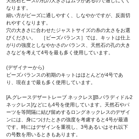
天然石ビーズの孔の大きさはムラがあるので通しにくく
なります。
細い方がビーズに通しやすく、しなやかですが、反面切
れやすくなります。
穴の大きさに合わせたジャストサイズの糸の太さをお選
びください。 ［ビーズバランス］では、キットは仕上
がりの強度としなやかさのバランス、天然石の孔の大き
さなどを考えて4号を最も多く使用しています。
(デザイナーから)
ビーズバランスの初期のキットはほとんどが4号であ
り、現在まで最も多く使用しています。
[A.グレースデザートレーブ ネックレス][B.パラディドル2
ネックレス]などにも4号を使用しています。天然石やパ
ーツを等間隔に結び留めするロングネックレスのデザイ
ンには、身につけたときの強度を考慮すると4号が最適
です。時にはデザインを重視し、3号あるいはそれ以下
の号数を用いるときもあります。