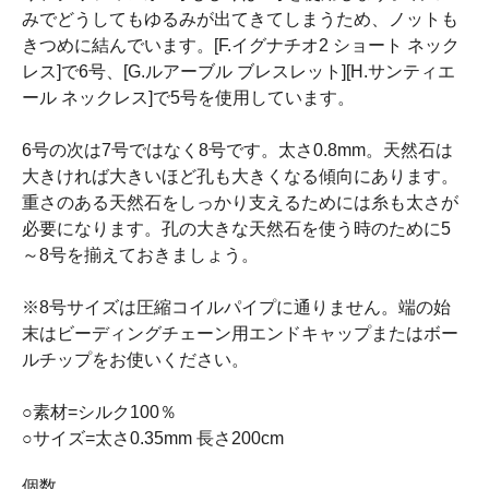
みでどうしてもゆるみが出てきてしまうため、ノットも
きつめに結んでいます。[F.イグナチオ2 ショート ネック
レス]で6号、[G.ルアーブル ブレスレット][H.サンティエ
ール ネックレス]で5号を使用しています。
6号の次は7号ではなく8号です。太さ0.8mm。天然石は
大きければ大きいほど孔も大きくなる傾向にあります。
重さのある天然石をしっかり支えるためには糸も太さが
必要になります。孔の大きな天然石を使う時のために5
～8号を揃えておきましょう。
※8号サイズは圧縮コイルパイプに通りません。端の始
末はビーディングチェーン用エンドキャップまたはボー
ルチップをお使いください。
○素材=シルク100％
○サイズ=太さ0.35mm 長さ200cm
個数