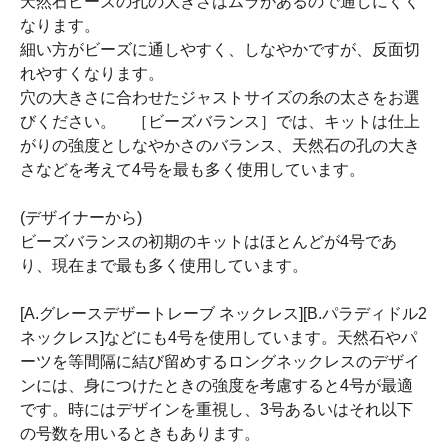
天然石ビーズの孔の大きさはムラがあるので通しにくく
なります。
細い方がビーズに通しやすく、しなやかですが、反面切
れやすくなります。
穴の大きさに合わせたジャストサイズの糸の太さをお選
びください。 ［ビーズバランス］では、キットは仕上
がりの強度としなやかさのバランス、天然石の孔の大き
さなどを考えて4号を最も多く使用しています。
(デザイナーから)
ビーズバランスの初期のキットはほとんどが4号であ
り、現在まで最も多く使用しています。
[A.グレースデザートレーブ ネックレス][B.パラディドル2
ネックレス]などにも4号を使用しています。天然石やパ
ーツを等間隔に結び留めするロングネックレスのデザイ
ンには、身につけたときの強度を考慮すると4号が最適
です。時にはデザインを重視し、3号あるいはそれ以下
の号数を用いるときもあります。