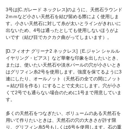
3号は[C.ガレード ネックレス]のように、天然石ラウンド
2ｍｍなど小さい天然石を結び留める際によく使用しま
す。小さい天然石に対して糸が太いとラインがきれいに
出ないため、4号は通ったとしても使用しないほうがよ
いです（結び目でカクカク曲がってしまいます）。
[D.フィオナ グリーナ2 ネックレス]［E.ジャン シャルル
イヤリング・ピアス］など華奢な印象を出したいとき、
または、使いたい天然石や淡水パールの穴が小さいとき
はグリフィン糸2号を使用します。強度を保てるように3
連にしたり、オールノット（天然石の全ての間にノット
＝結び目を作る）にすることで丈夫にします。穴が小さ
くて2号でも通らない場合のために1号まで用意していま
す。
多くの天然石をつなぎたい、ボリュームのある天然石を
用いて作りたいときは、天然石の穴の大きさが許す限
り、グリフィン糸5号もしくは6号を使用します。石の重