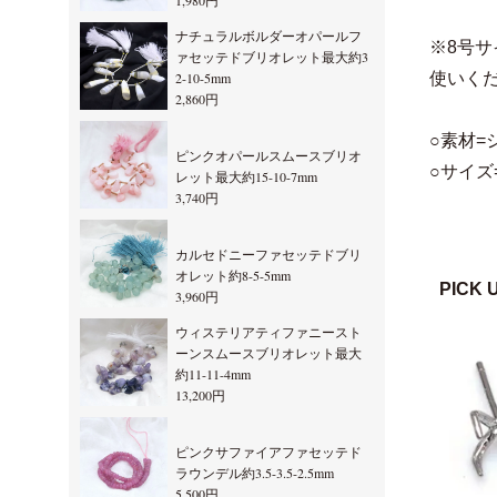
1,980円
ナチュラルボルダーオパールフ
※8号
ァセッテドブリオレット最大約3
2-10-5mm
使いく
2,860円
○素材=
ピンクオパールスムースブリオ
○サイズ=
レット最大約15-10-7mm
3,740円
カルセドニーファセッテドブリ
オレット約8-5-5mm
PICK 
3,960円
ウィステリアティファニースト
ーンスムースブリオレット最大
約11-11-4mm
13,200円
ピンクサファイアファセッテド
ラウンデル約3.5-3.5-2.5mm
5,500円