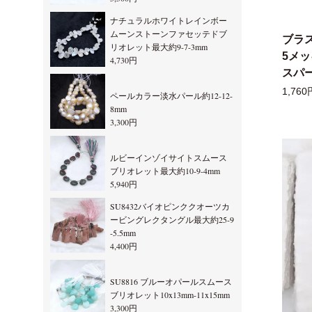
ナチュラルホワイトレインボー
ムーンストーンファセッテドブ
ブラ
リオレット最大約9-7-3mm
5メ
4,730円
スパー
1,760
ペールカラー淡水パール約12-12-
8mm
3,300円
ルビーインゾイサイトスムース
ブリオレット最大約10-9-4mm
5,940円
SU8432バイオピンククオーツカ
ービングレクタングル最大約25-9
-5.5mm
4,400円
SU8816 ブルーオパールスムース
ブリオレット10x13mm-11x15mm
3,300円