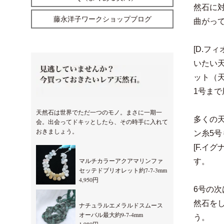
然石に
藤永洋子ワークショップブログ
曲がっ
[D.フ
いたい
ット（
1号ま
天然石は世界でただ一つのモノ。まさに一期一
多くの
会。出会ってドキッとしたら、その時手に入れて
おきましょう。
ン糸5
[F.イ
マルチカラーアクアマリンファ
す。
セッテドブリオレット約7-7-3mm
4,950円
6号の次
然石を
ナチュラルエメラルドスムース
オーバル最大約9-7-4mm
う。