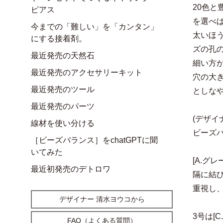
20色
ピアス
を選べ
今までの「難しい」を「カンタン」
太いほ
にする接着剤。
ズの孔
最近発売の天然石
細い方
最近発売のアクセサリーキット
穴の大
最近発売のツール
としな
最近発売のパーツ
(デザイ
線材を使い分ける
ビーズ
［ビーズバランス］をchatGPTに聞
いてみた
[A.グ
最近初発売のデトロワ
隔に結
重視し
デザイナー 清水ヨウコから
3号は[
FAQ（よくある質問）