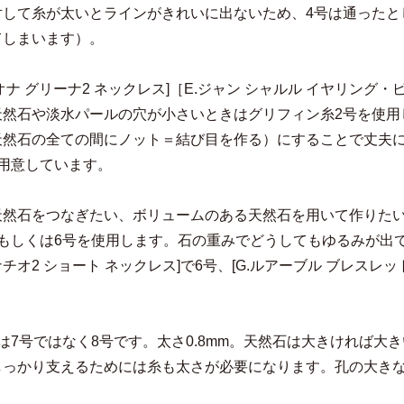
対して糸が太いとラインがきれいに出ないため、4号は通ったと
てしまいます）。
ィオナ グリーナ2 ネックレス]［E.ジャン シャルル イヤリ
天然石や淡水パールの穴が小さいときはグリフィン糸2号を使用
天然石の全ての間にノット＝結び目を作る）にすることで丈夫に
で用意しています。
天然石をつなぎたい、ボリュームのある天然石を用いて作りた
号もしくは6号を使用します。石の重みでどうしてもゆるみが出
グナチオ2 ショート ネックレス]で6号、[G.ルアーブル ブレスレ
は7号ではなく8号です。太さ0.8mm。天然石は大きければ
しっかり支えるためには糸も太さが必要になります。孔の大きな