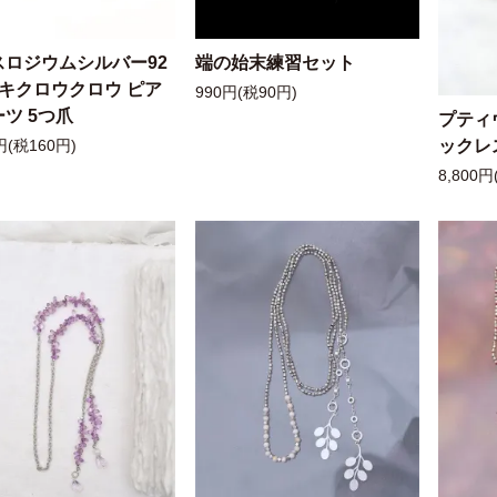
スロジウムシルバー92
端の始末練習セット
ッキクロウクロウ ピア
990円(税90円)
ツ 5つ爪
プティ
ックレ
円(税160円)
8,800円