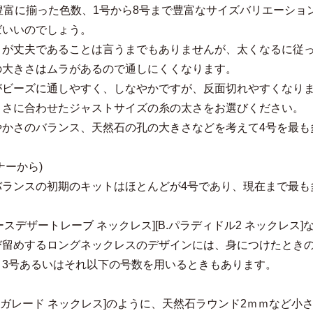
と豊富に揃った色数、1号から8号まで豊富なサイズバリエーシ
ばいいのでしょう。
うが丈夫であることは言うまでもありませんが、太くなるに従
の大きさはムラがあるので通しにくくなります。
がビーズに通しやすく、しなやかですが、反面切れやすくなり
きさに合わせたジャストサイズの糸の太さをお選びください。
やかさのバランス、天然石の孔の大きさなどを考えて4号を最も
ナーから)
バランスの初期のキットはほとんどが4号であり、現在まで最も
レースデザートレーブ ネックレス][B.パラディドル2 ネックレ
び留めするロングネックレスのデザインには、身につけたときの
、3号あるいはそれ以下の号数を用いるときもあります。
C.ガレード ネックレス]のように、天然石ラウンド2ｍｍなど