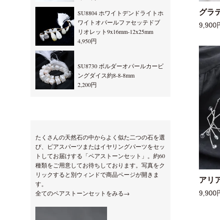
グラ
SU8804 ホワイトデンドライトホ
ワイトオパールファセッテドブ
9,900
リオレット9x16mm-12x25mm
4,950円
SU8730 ボルダーオパールカービ
ングダイス約8-8-8mm
2,200円
たくさんの天然石の中からよく似た二つの石を選
び、ピアスパーツまたはイヤリングパーツをセッ
トしてお届けする「ペアストーンセット」。約60
種類をご用意してお待ちしております。写真をク
リックすると別ウィンドで商品ページが開きま
アリ
す。
全てのペアストーンセットをみる→
9,900