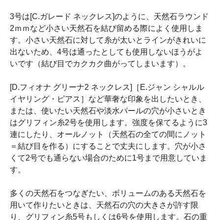
3号は[C.ガレード ネックレス]のように、天然石ラウンド
2ｍｍなど小さい天然石を結び留める際によく使用しま
す。小さい天然石に対して糸が太いとラインがきれいに
出ないため、4号は通ったとしても使用しないほうがよ
いです（結び目でカクカク曲がってしまいます）。
[D.フィオナ グリーナ2 ネックレス]［E.ジャン シャルル
イヤリング・ピアス］など華奢な印象を出したいとき、
または、使いたい天然石や淡水パールの穴が小さいとき
はグリフィン糸2号を使用します。強度を保てるように3
連にしたり、オールノット（天然石の全ての間にノット
＝結び目を作る）にすることで丈夫にします。穴が小さ
くて2号でも通らない場合のために1号まで用意していま
す。
多くの天然石をつなぎたい、ボリュームのある天然石を
用いて作りたいときは、天然石の穴の大きさが許す限
り、グリフィン糸5号もしくは6号を使用します。石の重