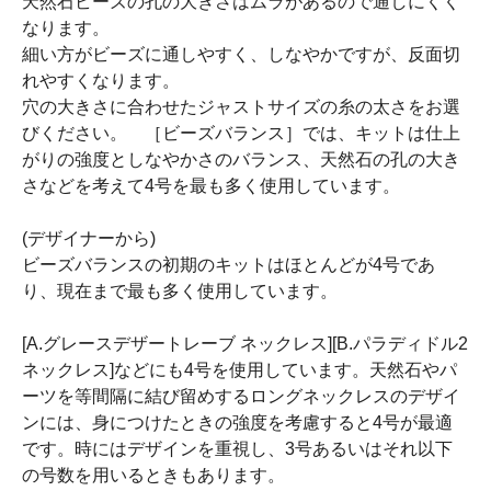
天然石ビーズの孔の大きさはムラがあるので通しにくく
なります。
細い方がビーズに通しやすく、しなやかですが、反面切
れやすくなります。
穴の大きさに合わせたジャストサイズの糸の太さをお選
びください。 ［ビーズバランス］では、キットは仕上
がりの強度としなやかさのバランス、天然石の孔の大き
さなどを考えて4号を最も多く使用しています。
(デザイナーから)
ビーズバランスの初期のキットはほとんどが4号であ
り、現在まで最も多く使用しています。
[A.グレースデザートレーブ ネックレス][B.パラディドル2
ネックレス]などにも4号を使用しています。天然石やパ
ーツを等間隔に結び留めするロングネックレスのデザイ
ンには、身につけたときの強度を考慮すると4号が最適
です。時にはデザインを重視し、3号あるいはそれ以下
の号数を用いるときもあります。