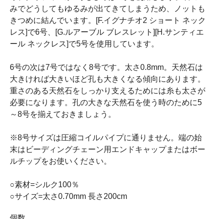
みでどうしてもゆるみが出てきてしまうため、ノットも
きつめに結んでいます。[F.イグナチオ2 ショート ネック
レス]で6号、[G.ルアーブル ブレスレット][H.サンティエ
ール ネックレス]で5号を使用しています。
6号の次は7号ではなく8号です。太さ0.8mm。天然石は
大きければ大きいほど孔も大きくなる傾向にあります。
重さのある天然石をしっかり支えるためには糸も太さが
必要になります。孔の大きな天然石を使う時のために5
～8号を揃えておきましょう。
※8号サイズは圧縮コイルパイプに通りません。端の始
末はビーディングチェーン用エンドキャップまたはボー
ルチップをお使いください。
○素材=シルク100％
○サイズ=太さ0.70mm 長さ200cm
個数