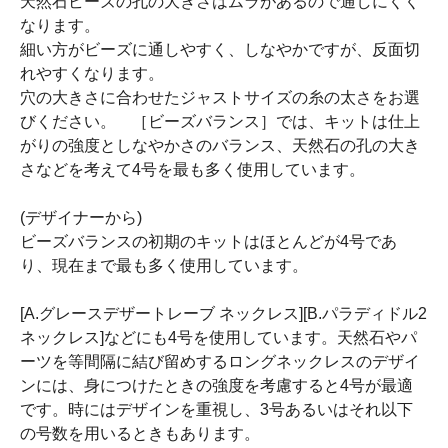
天然石ビーズの孔の大きさはムラがあるので通しにくく
なります。
細い方がビーズに通しやすく、しなやかですが、反面切
れやすくなります。
穴の大きさに合わせたジャストサイズの糸の太さをお選
びください。 ［ビーズバランス］では、キットは仕上
がりの強度としなやかさのバランス、天然石の孔の大き
さなどを考えて4号を最も多く使用しています。
(デザイナーから)
ビーズバランスの初期のキットはほとんどが4号であ
り、現在まで最も多く使用しています。
[A.グレースデザートレーブ ネックレス][B.パラディドル2
ネックレス]などにも4号を使用しています。天然石やパ
ーツを等間隔に結び留めするロングネックレスのデザイ
ンには、身につけたときの強度を考慮すると4号が最適
です。時にはデザインを重視し、3号あるいはそれ以下
の号数を用いるときもあります。