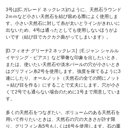
3号は[C.ガレード ネックレス]のように、天然石ラウンド
2ｍｍなど小さい天然石を結び留める際によく使用しま
す。小さい天然石に対して糸が太いとラインがきれいに
出ないため、4号は通ったとしても使用しないほうがよ
いです（結び目でカクカク曲がってしまいます）。
[D.フィオナ グリーナ2 ネックレス]［E.ジャン シャルル
イヤリング・ピアス］など華奢な印象を出したいとき、
または、使いたい天然石や淡水パールの穴が小さいとき
はグリフィン糸2号を使用します。強度を保てるように3
連にしたり、オールノット（天然石の全ての間にノット
＝結び目を作る）にすることで丈夫にします。穴が小さ
くて2号でも通らない場合のために1号まで用意していま
す。
多くの天然石をつなぎたい、ボリュームのある天然石を
用いて作りたいときは、天然石の穴の大きさが許す限
り、グリフィン糸5号もしくは6号を使用します。石の重