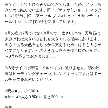
みでどうしてもゆるみが出てきてしまうため、ノットも
きつめに結んでいます。[F.イグナチオ2 ショート ネック
レス]で6号、[G.ルアーブル ブレスレット][H.サンティエ
ール ネックレス]で5号を使用しています。
6号の次は7号ではなく8号です。太さ0.8mm。天然石は
大きければ大きいほど孔も大きくなる傾向にあります。
重さのある天然石をしっかり支えるためには糸も太さが
必要になります。孔の大きな天然石を使う時のために5
～8号を揃えておきましょう。
※8号サイズは圧縮コイルパイプに通りません。端の始
末はビーディングチェーン用エンドキャップまたはボー
ルチップをお使いください。
○素材=シルク100％
○サイズ=太さ0.50mm 長さ200cm
個数