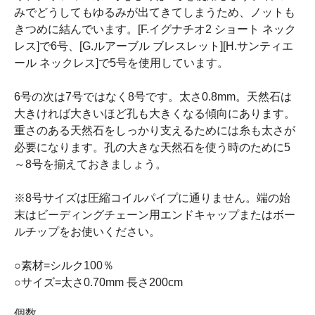
みでどうしてもゆるみが出てきてしまうため、ノットも
きつめに結んでいます。[F.イグナチオ2 ショート ネック
レス]で6号、[G.ルアーブル ブレスレット][H.サンティエ
ール ネックレス]で5号を使用しています。
6号の次は7号ではなく8号です。太さ0.8mm。天然石は
大きければ大きいほど孔も大きくなる傾向にあります。
重さのある天然石をしっかり支えるためには糸も太さが
必要になります。孔の大きな天然石を使う時のために5
～8号を揃えておきましょう。
※8号サイズは圧縮コイルパイプに通りません。端の始
末はビーディングチェーン用エンドキャップまたはボー
ルチップをお使いください。
○素材=シルク100％
○サイズ=太さ0.70mm 長さ200cm
個数