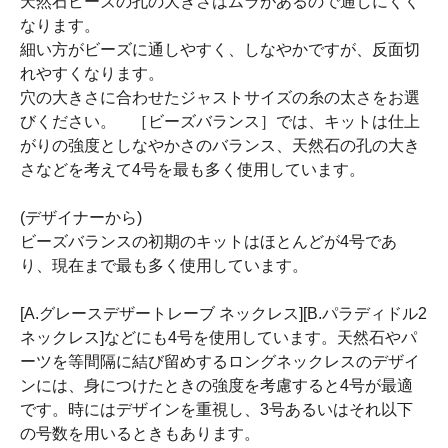
天然石ビーズの孔の大きさはムラがあるので通しにくく
なります。
細い方がビーズに通しやすく、しなやかですが、反面切
れやすくなります。
穴の大きさに合わせたジャストサイズの糸の太さをお選
びください。 ［ビーズバランス］では、キットは仕上
がりの強度としなやかさのバランス、天然石の孔の大き
さなどを考えて4号を最も多く使用しています。
(デザイナーから)
ビーズバランスの初期のキットはほとんどが4号であ
り、現在まで最も多く使用しています。
[A.グレースデザートレーブ ネックレス][B.パラディドル2
ネックレス]などにも4号を使用しています。天然石やパ
ーツを等間隔に結び留めするロングネックレスのデザイ
ンには、身につけたときの強度を考慮すると4号が最適
です。時にはデザインを重視し、3号あるいはそれ以下
の号数を用いるときもあります。