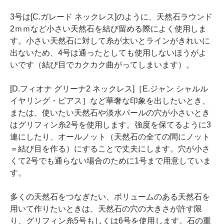
3号は[C.ガレード ネックレス]のように、天然石ラウンド
2ｍｍなど小さい天然石を結び留める際によく使用しま
す。小さい天然石に対して糸が太いとラインがきれいに
出ないため、4号は通ったとしても使用しないほうがよ
いです（結び目でカクカク曲がってしまいます）。
[D.フィオナ グリーナ2 ネックレス]［E.ジャン シャルル
イヤリング・ピアス］など華奢な印象を出したいとき、
または、使いたい天然石や淡水パールの穴が小さいとき
はグリフィン糸2号を使用します。強度を保てるように3
連にしたり、オールノット（天然石の全ての間にノット
＝結び目を作る）にすることで丈夫にします。穴が小さ
くて2号でも通らない場合のために1号まで用意していま
す。
多くの天然石をつなぎたい、ボリュームのある天然石を
用いて作りたいときは、天然石の穴の大きさが許す限
り、グリフィン糸5号もしくは6号を使用します。石の重