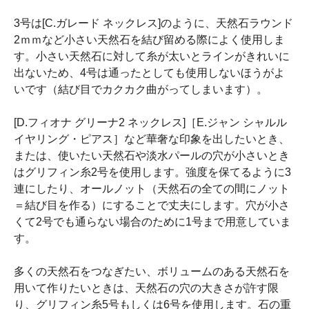
3号は[C.ガレード ネックレス]のように、天然石ラウンド
2ｍｍなど小さい天然石を結び留める際によく使用しま
す。小さい天然石に対して糸が太いとラインがきれいに
出ないため、4号は通ったとしても使用しないほうがよ
いです（結び目でカクカク曲がってしまいます）。
[D.フィオナ グリーナ2 ネックレス]［E.ジャン シャルル
イヤリング・ピアス］など華奢な印象を出したいとき、
または、使いたい天然石や淡水パールの穴が小さいとき
はグリフィン糸2号を使用します。強度を保てるように3
連にしたり、オールノット（天然石の全ての間にノット
＝結び目を作る）にすることで丈夫にします。穴が小さ
くて2号でも通らない場合のために1号まで用意していま
す。
多くの天然石をつなぎたい、ボリュームのある天然石を
用いて作りたいときは、天然石の穴の大きさが許す限
り、グリフィン糸5号もしくは6号を使用します。石の重