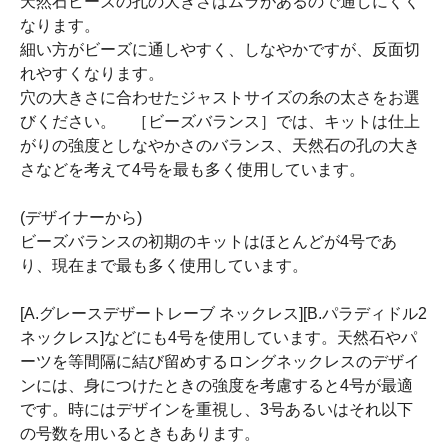
天然石ビーズの孔の大きさはムラがあるので通しにくく
なります。
細い方がビーズに通しやすく、しなやかですが、反面切
れやすくなります。
穴の大きさに合わせたジャストサイズの糸の太さをお選
びください。 ［ビーズバランス］では、キットは仕上
がりの強度としなやかさのバランス、天然石の孔の大き
さなどを考えて4号を最も多く使用しています。
(デザイナーから)
ビーズバランスの初期のキットはほとんどが4号であ
り、現在まで最も多く使用しています。
[A.グレースデザートレーブ ネックレス][B.パラディドル2
ネックレス]などにも4号を使用しています。天然石やパ
ーツを等間隔に結び留めするロングネックレスのデザイ
ンには、身につけたときの強度を考慮すると4号が最適
です。時にはデザインを重視し、3号あるいはそれ以下
の号数を用いるときもあります。