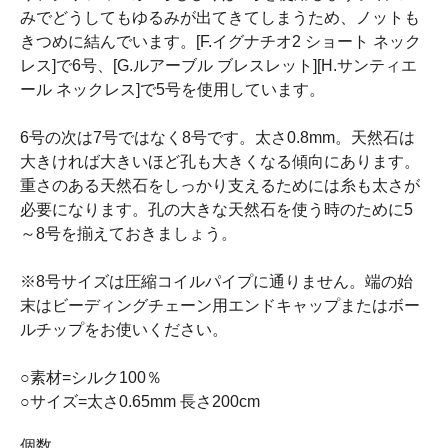
みでどうしてもゆるみが出てきてしまうため、ノットも
きつめに結んでいます。[F.イグナチオ2 ショート ネック
レス]で6号、[G.ルアーブル ブレスレット][H.サンティエ
ール ネックレス]で5号を使用しています。
6号の次は7号ではなく8号です。太さ0.8mm。天然石は
大きければ大きいほど孔も大きくなる傾向にあります。
重さのある天然石をしっかり支えるためには糸も太さが
必要になります。孔の大きな天然石を使う時のために5
～8号を揃えておきましょう。
※8号サイズは圧縮コイルパイプに通りません。端の始
末はビーディングチェーン用エンドキャップまたはボー
ルチップをお使いください。
○素材=シルク100％
○サイズ=太さ0.65mm 長さ200cm
個数